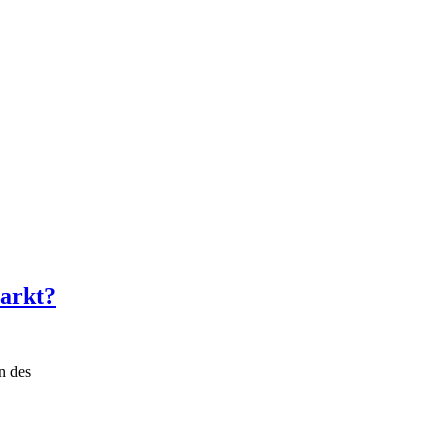
markt?
n des