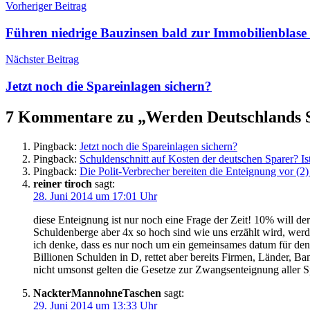
Beitragsnavigation
Vorheriger Beitrag
Führen niedrige Bauzinsen bald zur Immobilienblase
Nächster Beitrag
Jetzt noch die Spareinlagen sichern?
7 Kommentare zu „
Werden Deutschlands S
Pingback:
Jetzt noch die Spareinlagen sichern?
Pingback:
Schuldenschnitt auf Kosten der deutschen Sparer? Is
Pingback:
Die Polit-Verbrecher bereiten die Enteignung vor
reiner tiroch
sagt:
28. Juni 2014 um 17:01 Uhr
diese Enteignung ist nur noch eine Frage der Zeit! 10% will d
Schuldenberge aber 4x so hoch sind wie uns erzählt wird, werd
ich denke, dass es nur noch um ein gemeinsames datum für den 
Billionen Schulden in D, rettet aber bereits Firmen, Länder
nicht umsonst gelten die Gesetze zur Zwangsenteignung aller S
NackterMannohneTaschen
sagt:
29. Juni 2014 um 13:33 Uhr