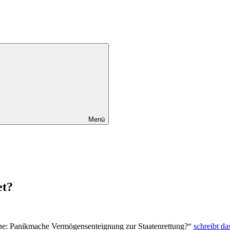
Menü
et?
äne: Panikmache Vermögensenteignung zur Staatenrettung?“
schreibt d