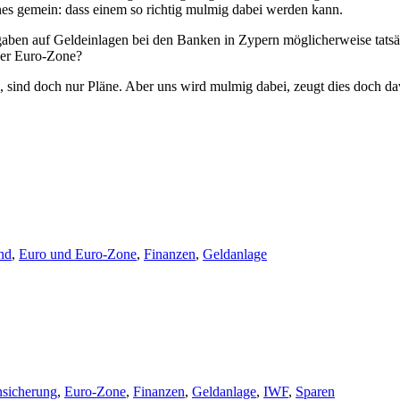
ines gemein: dass einem so richtig mulmig dabei werden kann.
ben auf Geldeinlagen bei den Banken in Zypern möglicherweise tatsäc
der Euro-Zone?
h, sind doch nur Pläne. Aber uns wird mulmig dabei, zeugt dies doch da
nd
,
Euro und Euro-Zone
,
Finanzen
,
Geldanlage
nsicherung
,
Euro-Zone
,
Finanzen
,
Geldanlage
,
IWF
,
Sparen