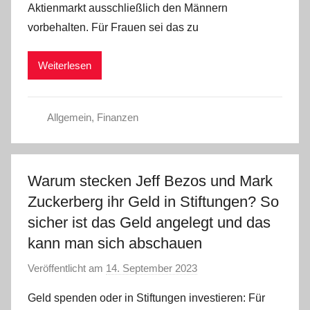
Aktienmarkt ausschließlich den Männern
a
vorbehalten. Für Frauen sei das zu
d
m
Weiterlesen
i
n
Allgemein
,
Finanzen
Warum stecken Jeff Bezos und Mark
Zuckerberg ihr Geld in Stiftungen? So
sicher ist das Geld angelegt und das
kann man sich abschauen
Veröffentlicht am
14. September 2023
v
o
Geld spenden oder in Stiftungen investieren: Für
n