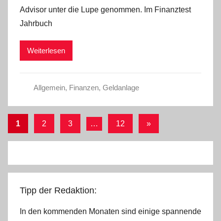
Advisor unter die Lupe genommen. Im Finanztest
d
Jahrbuch
m
i
Weiterlesen
n
Allgemein
,
Finanzen
,
Geldanlage
Seitennummerierung
Nächste
1
2
3
…
12
»
Beiträge
der
Beiträge
Tipp der Redaktion:
In den kommenden Monaten sind einige spannende