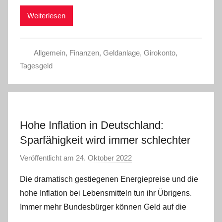
m
Weiterlesen
i
n
Allgemein
,
Finanzen
,
Geldanlage
,
Girokonto
,
Tagesgeld
Hohe Inflation in Deutschland:
Sparfähigkeit wird immer schlechter
Veröffentlicht am
24. Oktober 2022
v
o
Die dramatisch gestiegenen Energiepreise und die
n
hohe Inflation bei Lebensmitteln tun ihr Übrigens.
a
Immer mehr Bundesbürger können Geld auf die
d