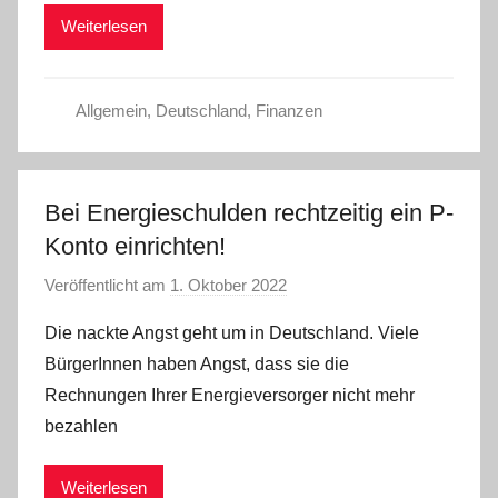
m
Weiterlesen
i
n
Allgemein
,
Deutschland
,
Finanzen
Bei Energieschulden rechtzeitig ein P-
Konto einrichten!
Veröffentlicht am
1. Oktober 2022
v
o
Die nackte Angst geht um in Deutschland. Viele
n
BürgerInnen haben Angst, dass sie die
a
Rechnungen Ihrer Energieversorger nicht mehr
d
bezahlen
m
i
Weiterlesen
n