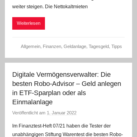
a
weiter steigen. Die Nettokaltmieten
d
m
Weiterlesen
i
n
Allgemein
,
Finanzen
,
Geldanlage
,
Tagesgeld
,
Tipps
Digitale Vermögensverwalter: Die
besten Robo-Advisor – Geld anlegen
in ETF-Sparplan oder als
Einmalanlage
Veröffentlicht am
1. Januar 2022
v
o
Im Finanztest-Heft 07/21 haben die Tester der
n
unabhängigen Stiftung Warentest die besten Robo-
a