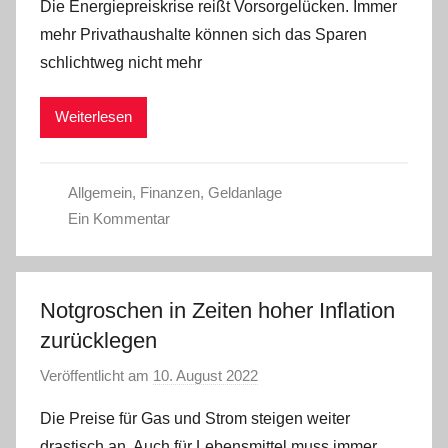
Die Energiepreiskrise reißt Vorsorgelücken. Immer
a
mehr Privathaushalte können sich das Sparen
d
schlichtweg nicht mehr
m
i
Weiterlesen
n
Allgemein
,
Finanzen
,
Geldanlage
Ein Kommentar
Notgroschen in Zeiten hoher Inflation
zurücklegen
Veröffentlicht am
10. August 2022
v
o
Die Preise für Gas und Strom steigen weiter
n
drastisch an. Auch für Lebensmittel muss immer