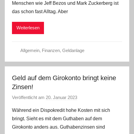
Menschen wie Jeff Bezos und Mark Zuckerberg ist
a
das schon fast Alltag. Aber
d
m
Weiterlesen
i
n
Allgemein
,
Finanzen
,
Geldanlage
Geld auf dem Girokonto bringt keine
Zinsen!
Veröffentlicht am
20. Januar 2023
v
o
Während ein Dispokredit hohe Kosten mit sich
n
bringt. Sieht es mit dem Guthaben auf dem
a
Girokonto anders aus. Guthabenzinsen sind
d