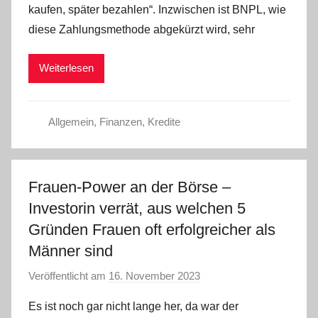
kaufen, später bezahlen“. Inzwischen ist BNPL, wie
a
diese Zahlungsmethode abgekürzt wird, sehr
d
m
Weiterlesen
i
n
Allgemein
,
Finanzen
,
Kredite
Frauen-Power an der Börse –
Investorin verrät, aus welchen 5
Gründen Frauen oft erfolgreicher als
Männer sind
Veröffentlicht am
16. November 2023
v
o
Es ist noch gar nicht lange her, da war der
n