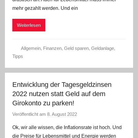
a
mehr gezahlt werden. Und ein
d
m
Weiterlesen
i
n
Allgemein
,
Finanzen
,
Geld sparen
,
Geldanlage
,
Tipps
Entwicklung der Tagesgeldzinsen
2022 nutzen statt Geld auf dem
Girokonto zu parken!
Veröffentlicht am
8. August 2022
v
o
Ok, wir alle wissen, die Inflationsrate ist hoch. Und
n
die Preise für Lebensmittel und Energie werden