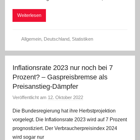
m
Weiterlesen
i
n
Allgemein
,
Deutschland
,
Statistiken
Inflationsrate 2023 nur noch bei 7
Prozent? – Gaspreisbremse als
Preisanstieg-Dämpfer
Veröffentlicht am
12. Oktober 2022
v
o
Die Bundesregierung hat ihre Herbstprojektion
n
vorgelegt. Die Inflationsrate 2023 wird auf 7 Prozent
a
prognostiziert. Der Verbraucherpreisindex 2024
d
wird sogar nur
m