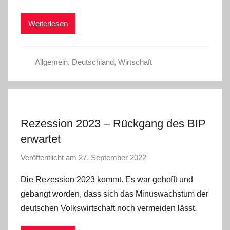
i
Weiterlesen
n
Allgemein
,
Deutschland
,
Wirtschaft
Rezession 2023 – Rückgang des BIP
erwartet
Veröffentlicht am
27. September 2022
v
o
Die Rezession 2023 kommt. Es war gehofft und
n
gebangt worden, dass sich das Minuswachstum der
a
deutschen Volkswirtschaft noch vermeiden lässt.
d
m