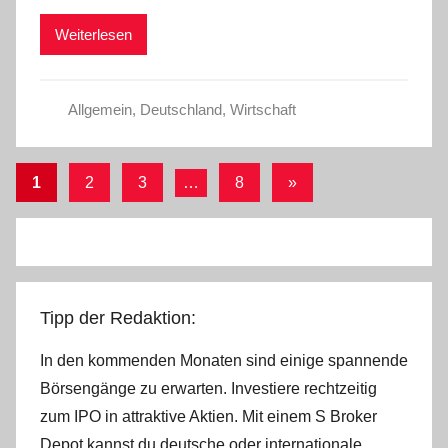
m
Weiterlesen
i
n
Allgemein
,
Deutschland
,
Wirtschaft
Seitennummerierung
Nächste
1
2
3
…
8
»
Beiträge
der
Beiträge
Tipp der Redaktion:
In den kommenden Monaten sind einige spannende
Börsengänge zu erwarten. Investiere rechtzeitig
zum IPO in attraktive Aktien. Mit einem S Broker
Depot kannst du deutsche oder internationale