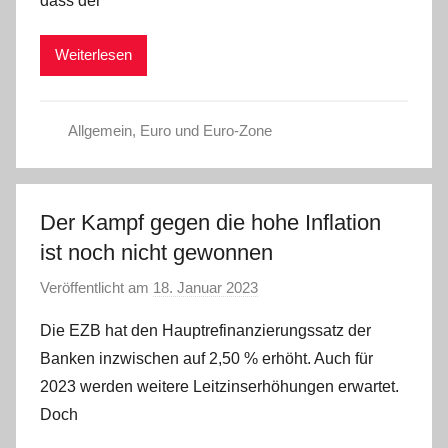
dass der
m
i
Weiterlesen
n
Allgemein
,
Euro und Euro-Zone
Der Kampf gegen die hohe Inflation
ist noch nicht gewonnen
Veröffentlicht am
18. Januar 2023
v
o
Die EZB hat den Hauptrefinanzierungssatz der
n
Banken inzwischen auf 2,50 % erhöht. Auch für
a
2023 werden weitere Leitzinserhöhungen erwartet.
d
Doch
m
i