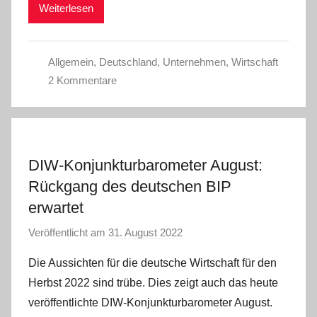
Weiterlesen
i
n
Allgemein
,
Deutschland
,
Unternehmen
,
Wirtschaft
2 Kommentare
DIW-Konjunkturbarometer August:
Rückgang des deutschen BIP
erwartet
Veröffentlicht am
31. August 2022
v
o
Die Aussichten für die deutsche Wirtschaft für den
n
Herbst 2022 sind trübe. Dies zeigt auch das heute
a
veröffentlichte DIW-Konjunkturbarometer August.
d