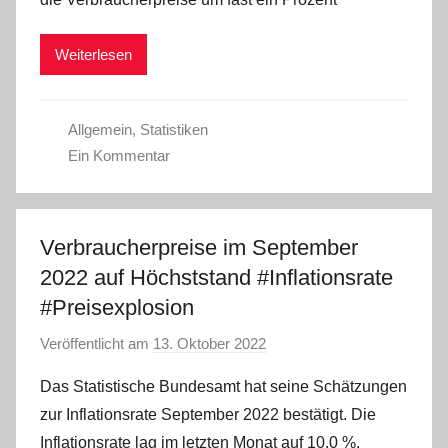
d
m
Weiterlesen
i
n
Allgemein
,
Statistiken
Ein Kommentar
Verbraucherpreise im September
2022 auf Höchststand #Inflationsrate
#Preisexplosion
Veröffentlicht am
13. Oktober 2022
v
o
Das Statistische Bundesamt hat seine Schätzungen
n
zur Inflationsrate September 2022 bestätigt. Die
a
Inflationsrate lag im letzten Monat auf 10,0 %.
d