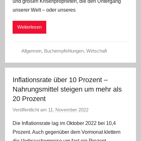
und großen Krisenpropheten, die den Untergang
a
unserer Welt – oder unseres
d
m
Weiterlesen
i
n
Allgemein
,
Buchempfehlungen
,
Wirtschaft
Inflationsrate über 10 Prozent –
Nahrungsmittel steigen um mehr als
20 Prozent
Veröffentlicht am
11. November 2022
v
o
Die Inflationsrate lag im Oktober 2022 bei 10,4
n
Prozent. Auch gegenüber dem Vormonat klettern
a
die Verbraucherpreise um fast ein Prozent