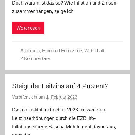
Doch warum ist das so? Wie Inflation und Zinsen
a
zusammenhängen, zeige ich
d
m
Weiterlesen
i
n
Allgemein
,
Euro und Euro-Zone
,
Wirtschaft
2 Kommentare
Steigt der Leitzins auf 4 Prozent?
Veröffentlicht am
1. Februar 2023
v
o
Das ifo Institut rechnet für 2023 mit weiteren
n
Leitzinserhöhungen durch die EZB. ifo-
a
Inflationsexperte Sascha Möhrle geht davon aus,
d