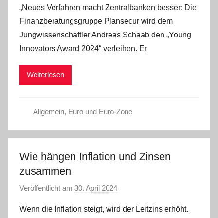
„Neues Verfahren macht Zentralbanken besser: Die
n
Finanzberatungsgruppe Plansecur wird dem
a
Jungwissenschaftler Andreas Schaab den „Young
d
Innovators Award 2024“ verleihen. Er
m
i
Weiterlesen
n
Allgemein
,
Euro und Euro-Zone
Wie hängen Inflation und Zinsen
zusammen
Veröffentlicht am
30. April 2024
v
o
Wenn die Inflation steigt, wird der Leitzins erhöht.
n