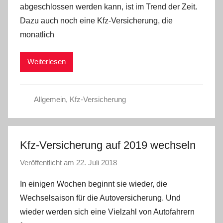
abgeschlossen werden kann, ist im Trend der Zeit.
a
Dazu auch noch eine Kfz-Versicherung, die
d
monatlich
m
i
Weiterlesen
n
Allgemein
,
Kfz-Versicherung
Kfz-Versicherung auf 2019 wechseln
Veröffentlicht am
22. Juli 2018
v
o
In einigen Wochen beginnt sie wieder, die
n
Wechselsaison für die Autoversicherung. Und
a
wieder werden sich eine Vielzahl von Autofahrern
d