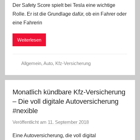
Der Safety Score spielt bei Tesla eine wichtige
n
Rolle. Er ist die Grundlage dafür, ob ein Fahrer oder
a
eine Fahrerin
d
m
Weiterlesen
i
n
Allgemein
,
Auto
,
Kfz-Versicherung
Monatlich kündbare Kfz-Versicherung
– Die voll digitale Autoversicherung
#nexible
Veröffentlicht am
11. September 2018
v
o
Eine Autoversicherung, die voll digital
n