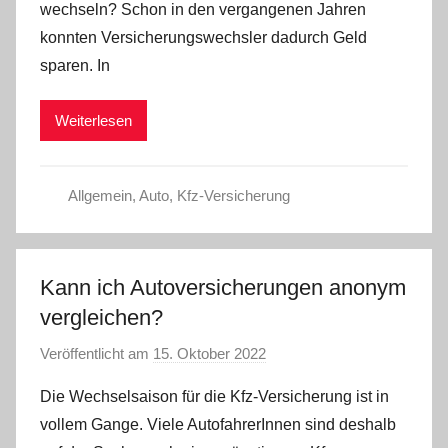
wechseln? Schon in den vergangenen Jahren
a
konnten Versicherungswechsler dadurch Geld
d
sparen. In
m
i
Weiterlesen
n
Allgemein
,
Auto
,
Kfz-Versicherung
Kann ich Autoversicherungen anonym
vergleichen?
Veröffentlicht am
15. Oktober 2022
v
o
Die Wechselsaison für die Kfz-Versicherung ist in
n
vollem Gange. Viele AutofahrerInnen sind deshalb
a