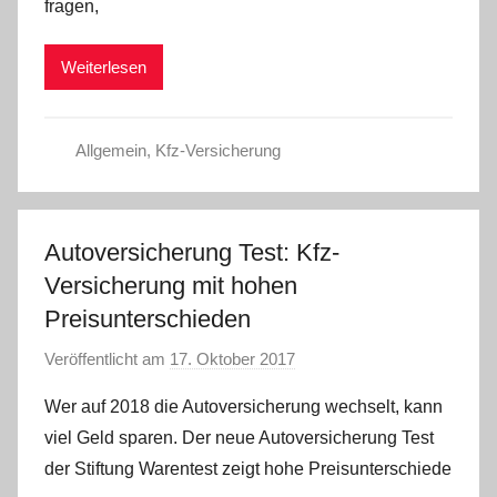
fragen,
m
i
Weiterlesen
n
Allgemein
,
Kfz-Versicherung
Autoversicherung Test: Kfz-
Versicherung mit hohen
Preisunterschieden
Veröffentlicht am
17. Oktober 2017
v
o
Wer auf 2018 die Autoversicherung wechselt, kann
n
viel Geld sparen. Der neue Autoversicherung Test
C
der Stiftung Warentest zeigt hohe Preisunterschiede
W