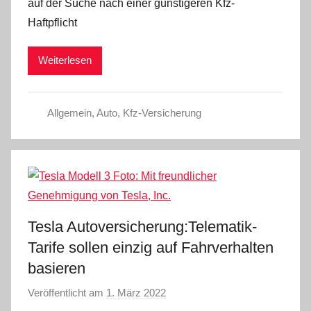
auf der Suche nach einer günstigeren Kfz-
d
Haftpflicht
m
i
Weiterlesen
n
Allgemein
,
Auto
,
Kfz-Versicherung
Tesla Autoversicherung:Telematik-
Tarife sollen einzig auf Fahrverhalten
basieren
Veröffentlicht am
1. März 2022
v
o