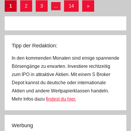
Seitennummerierung
Nächste
1
2
3
…
14
»
Beiträge
der
Beiträge
Tipp der Redaktion:
In den kommenden Monaten sind einige spannende
Börsengänge zu erwarten. Investiere rechtzeitig
zum IPO in attraktive Aktien. Mit einem S Broker
Depot kannst du deutsche oder internationale
Aktien und andere Wertpapierklassen handeln.
Mehr Infos dazu
findest du hier.
Werbung