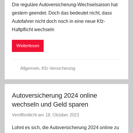
Die reguläre Autoversicherung-Wechselsaison hat
n
gestern geendet. Doch das bedeutet nicht, dass
a
Autofahrer nicht doch noch in eine neue Kfz-
d
Haftpflicht wechseln
m
i
Weiterlesen
n
Allgemein
,
Kfz-Versicherung
Autoversicherung 2024 online
wechseln und Geld sparen
Veröffentlicht am
18. Oktober 2023
v
o
Lohnt es sich, die Autoversicherung 2024 online zu
n