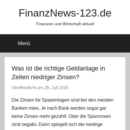
Zum
FinanzNews-123.de
Inhalt
springen
Finanzen und Wirtschaft aktuell
Menü
Was ist die richtige Geldanlage in
Zeiten niedriger Zinsen?
Veröffentlicht am
26. Juli 2016
v
o
Die Zinsen für Spareinlagen sind bei den meisten
n
Banken mies. Je nach Bank werden sogar gar
C
keine Zinsen mehr gezahlt. Oder die Sparzinsen
W
sind negativ. Darin spiegelt sich der niedrige