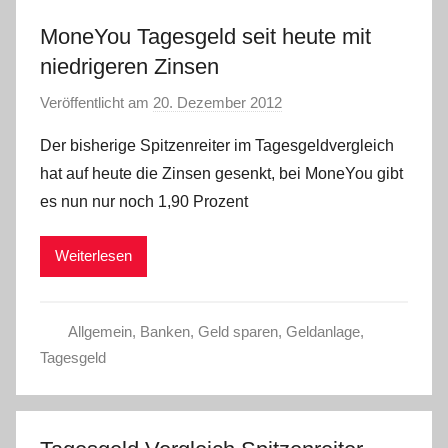
MoneYou Tagesgeld seit heute mit
niedrigeren Zinsen
Veröffentlicht am
20. Dezember 2012
v
o
Der bisherige Spitzenreiter im Tagesgeldvergleich
n
hat auf heute die Zinsen gesenkt, bei MoneYou gibt
L
es nun nur noch 1,90 Prozent
a
r
Weiterlesen
a
W
.
Allgemein
,
Banken
,
Geld sparen
,
Geldanlage
,
Tagesgeld