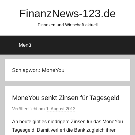
Zum
FinanzNews-123.de
Inhalt
springen
Finanzen und Wirtschaft aktuell
Menü
Schlagwort:
MoneYou
MoneYou senkt Zinsen für Tagesgeld
Veröffentlicht am
1. August 2013
v
o
Ab heute gibt es niedrigere Zinsen für das MoneYou
n
Tagesgeld. Damit verliert die Bank zugleich ihren
C