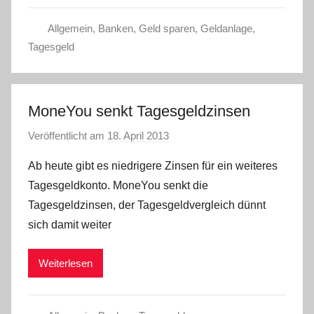
t
Allgemein
,
Banken
,
Geld sparen
,
Geldanlage
,
e
Tagesgeld
l
W
.
MoneYou senkt Tagesgeldzinsen
Veröffentlicht am
18. April 2013
v
o
Ab heute gibt es niedrigere Zinsen für ein weiteres
n
Tagesgeldkonto. MoneYou senkt die
L
Tagesgeldzinsen, der Tagesgeldvergleich dünnt
a
sich damit weiter
r
a
Weiterlesen
W
.