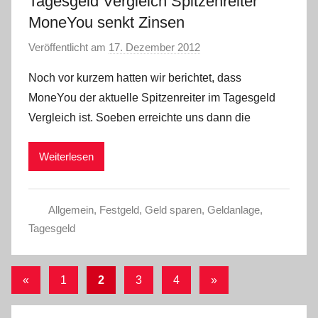
Tagesgeld Vergleich Spitzenreiter
MoneYou senkt Zinsen
Veröffentlicht am
17. Dezember 2012
v
o
Noch vor kurzem hatten wir berichtet, dass
n
MoneYou der aktuelle Spitzenreiter im Tagesgeld
C
Vergleich ist. Soeben erreichte uns dann die
W
Weiterlesen
Allgemein
,
Festgeld
,
Geld sparen
,
Geldanlage
,
Tagesgeld
Seitennummerierung
Vorherige
Nächste
«
1
2
3
4
»
Beiträge
Beiträge
der