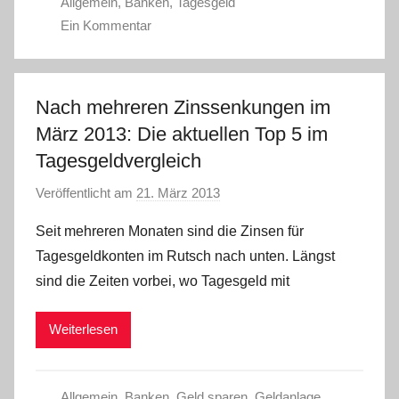
Allgemein
,
Banken
,
Tagesgeld
Ein Kommentar
Nach mehreren Zinssenkungen im
März 2013: Die aktuellen Top 5 im
Tagesgeldvergleich
Veröffentlicht am
21. März 2013
v
o
Seit mehreren Monaten sind die Zinsen für
n
Tagesgeldkonten im Rutsch nach unten. Längst
C
sind die Zeiten vorbei, wo Tagesgeld mit
W
Weiterlesen
Allgemein
,
Banken
,
Geld sparen
,
Geldanlage
,