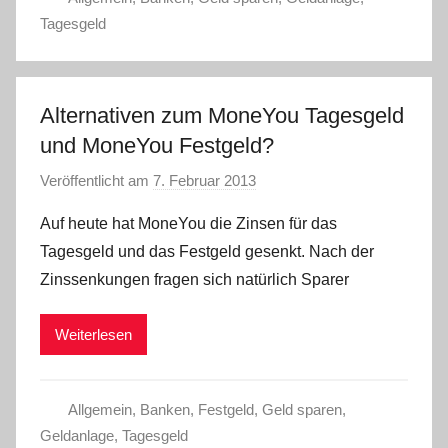
Tagesgeld
Alternativen zum MoneYou Tagesgeld
und MoneYou Festgeld?
Veröffentlicht am
7. Februar 2013
v
o
Auf heute hat MoneYou die Zinsen für das
n
Tagesgeld und das Festgeld gesenkt. Nach der
L
Zinssenkungen fragen sich natürlich Sparer
a
r
Weiterlesen
a
W
.
Allgemein
,
Banken
,
Festgeld
,
Geld sparen
,
Geldanlage
,
Tagesgeld