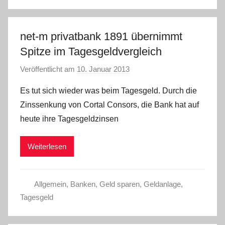
net-m privatbank 1891 übernimmt
Spitze im Tagesgeldvergleich
Veröffentlicht am
10. Januar 2013
v
o
Es tut sich wieder was beim Tagesgeld. Durch die
n
Zinssenkung von Cortal Consors, die Bank hat auf
C
heute ihre Tagesgeldzinsen
W
Weiterlesen
Allgemein
,
Banken
,
Geld sparen
,
Geldanlage
,
Tagesgeld