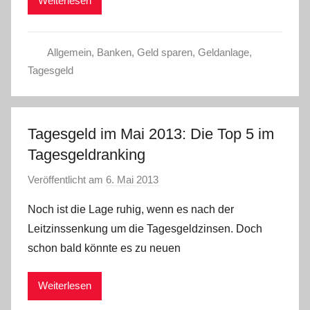
Weiterlesen
Allgemein
,
Banken
,
Geld sparen
,
Geldanlage
,
Tagesgeld
Tagesgeld im Mai 2013: Die Top 5 im
Tagesgeldranking
Veröffentlicht am
6. Mai 2013
v
o
Noch ist die Lage ruhig, wenn es nach der
n
Leitzinssenkung um die Tagesgeldzinsen. Doch
C
schon bald könnte es zu neuen
h
r
Weiterlesen
i
s