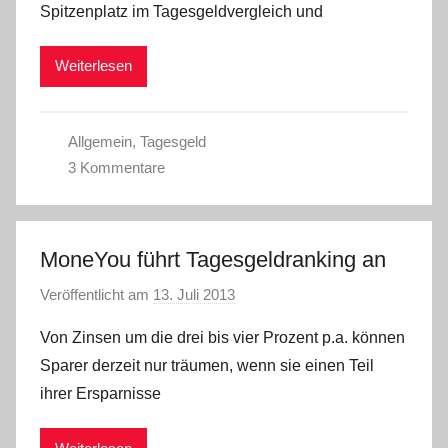
Spitzenplatz im Tagesgeldvergleich und
W
Weiterlesen
Allgemein
,
Tagesgeld
3 Kommentare
MoneYou führt Tagesgeldranking an
Veröffentlicht am
13. Juli 2013
v
o
Von Zinsen um die drei bis vier Prozent p.a. können
n
Sparer derzeit nur träumen, wenn sie einen Teil
C
ihrer Ersparnisse
W