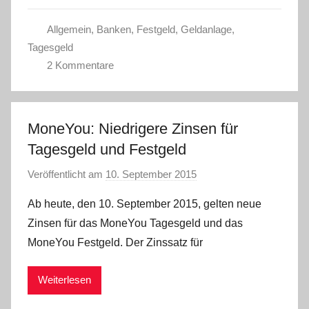
Allgemein
,
Banken
,
Festgeld
,
Geldanlage
,
Tagesgeld
2 Kommentare
MoneYou: Niedrigere Zinsen für
Tagesgeld und Festgeld
Veröffentlicht am
10. September 2015
v
o
Ab heute, den 10. September 2015, gelten neue
n
Zinsen für das MoneYou Tagesgeld und das
a
MoneYou Festgeld. Der Zinssatz für
d
m
Weiterlesen
i
n