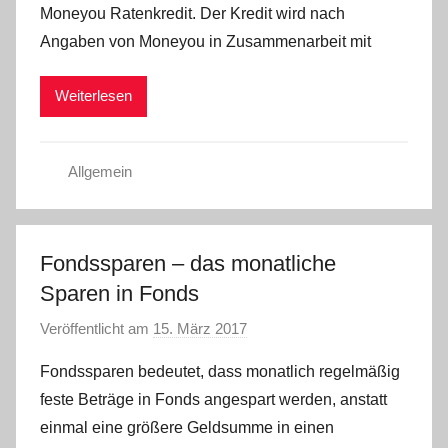
Moneyou Ratenkredit. Der Kredit wird nach
C
Angaben von Moneyou in Zusammenarbeit mit
W
Weiterlesen
Allgemein
Fondssparen – das monatliche
Sparen in Fonds
Veröffentlicht am
15. März 2017
v
o
Fondssparen bedeutet, dass monatlich regelmäßig
n
feste Beträge in Fonds angespart werden, anstatt
a
einmal eine größere Geldsumme in einen
d