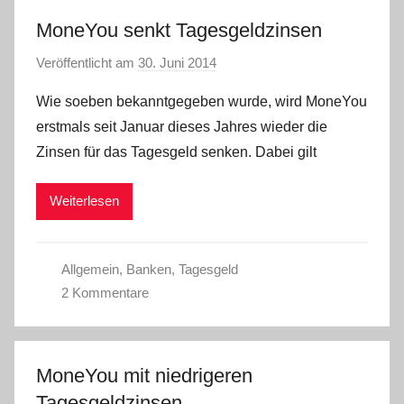
MoneYou senkt Tagesgeldzinsen
Veröffentlicht am
30. Juni 2014
v
o
Wie soeben bekanntgegeben wurde, wird MoneYou
n
erstmals seit Januar dieses Jahres wieder die
a
Zinsen für das Tagesgeld senken. Dabei gilt
d
m
Weiterlesen
i
n
Allgemein
,
Banken
,
Tagesgeld
2 Kommentare
MoneYou mit niedrigeren
Tagesgeldzinsen