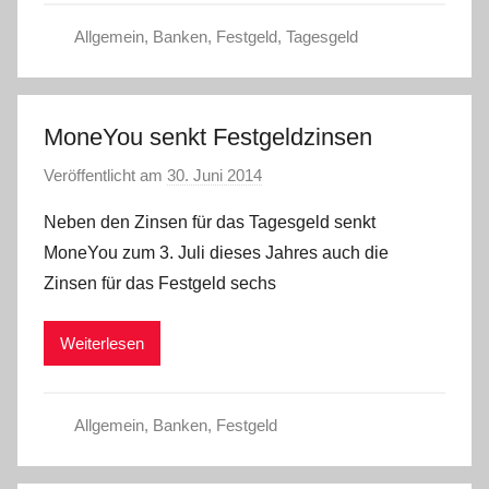
Allgemein
,
Banken
,
Festgeld
,
Tagesgeld
MoneYou senkt Festgeldzinsen
Veröffentlicht am
30. Juni 2014
v
o
Neben den Zinsen für das Tagesgeld senkt
n
MoneYou zum 3. Juli dieses Jahres auch die
a
Zinsen für das Festgeld sechs
d
m
Weiterlesen
i
n
Allgemein
,
Banken
,
Festgeld