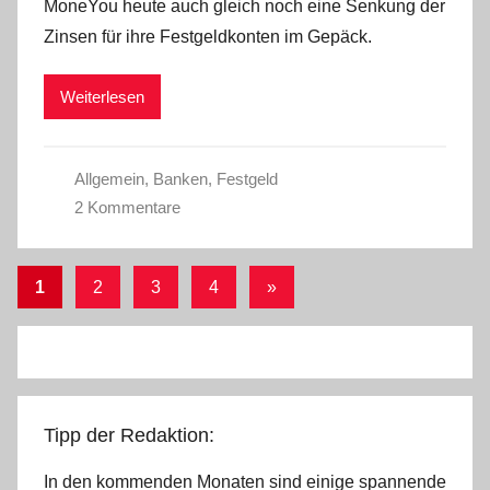
MoneYou heute auch gleich noch eine Senkung der
C
Zinsen für ihre Festgeldkonten im Gepäck.
W
Weiterlesen
Allgemein
,
Banken
,
Festgeld
2 Kommentare
Seitennummerierung
Nächste
1
2
3
4
»
Beiträge
der
Beiträge
Tipp der Redaktion:
In den kommenden Monaten sind einige spannende