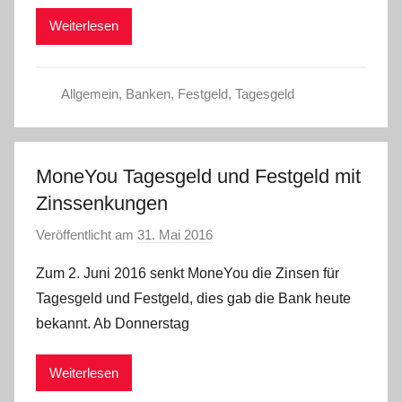
Weiterlesen
Allgemein
,
Banken
,
Festgeld
,
Tagesgeld
MoneYou Tagesgeld und Festgeld mit
Zinssenkungen
Veröffentlicht am
31. Mai 2016
v
o
Zum 2. Juni 2016 senkt MoneYou die Zinsen für
n
Tagesgeld und Festgeld, dies gab die Bank heute
C
bekannt. Ab Donnerstag
W
Weiterlesen