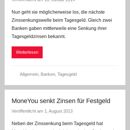
o
Nun geht sie möglicherweise los, die nächste
n
Zinssenkungswelle beim Tagesgeld. Gleich zwei
L
Banken gaben mittlerweile eine Senkung ihrer
a
Tagesgeldzinsen bekannt.
r
a
Weiterlesen
W
.
Allgemein
,
Banken
,
Tagesgeld
MoneYou senkt Zinsen für Festgeld
Veröffentlicht am
1. August 2013
v
o
Neben der Zinssenkung beim Tagesgeld hat
n