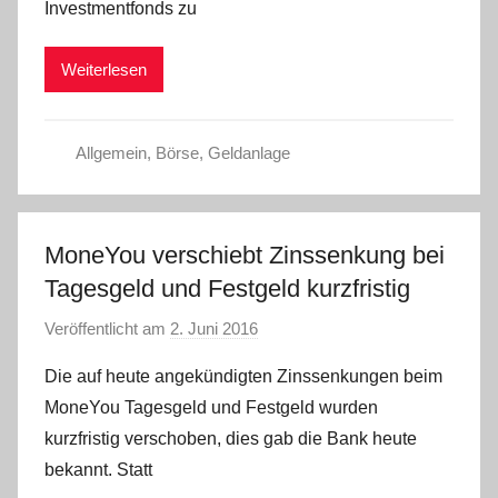
Investmentfonds zu
m
i
Weiterlesen
n
Allgemein
,
Börse
,
Geldanlage
MoneYou verschiebt Zinssenkung bei
Tagesgeld und Festgeld kurzfristig
Veröffentlicht am
2. Juni 2016
v
o
Die auf heute angekündigten Zinssenkungen beim
n
MoneYou Tagesgeld und Festgeld wurden
C
kurzfristig verschoben, dies gab die Bank heute
W
bekannt. Statt