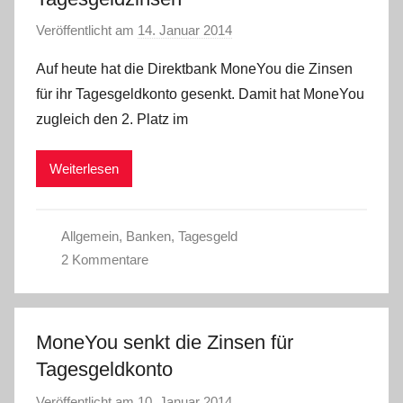
Veröffentlicht am
14. Januar 2014
v
o
Auf heute hat die Direktbank MoneYou die Zinsen
n
für ihr Tagesgeldkonto gesenkt. Damit hat MoneYou
C
zugleich den 2. Platz im
W
Weiterlesen
Allgemein
,
Banken
,
Tagesgeld
2 Kommentare
MoneYou senkt die Zinsen für
Tagesgeldkonto
Veröffentlicht am
10. Januar 2014
v