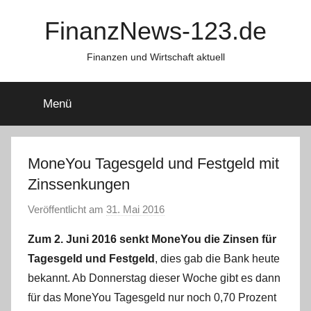
Zum
FinanzNews-123.de
Inhalt
springen
Finanzen und Wirtschaft aktuell
Menü
MoneYou Tagesgeld und Festgeld mit
Zinssenkungen
Veröffentlicht am
31. Mai 2016
v
o
Zum 2. Juni 2016 senkt MoneYou die Zinsen für
n
Tagesgeld und Festgeld
, dies gab die Bank heute
C
bekannt. Ab Donnerstag dieser Woche gibt es dann
W
für das MoneYou Tagesgeld nur noch 0,70 Prozent