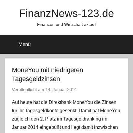
Zum
FinanzNews-123.de
Inhalt
springen
Finanzen und Wirtschaft aktuell
Menü
MoneYou mit niedrigeren
Tagesgeldzinsen
Veröffentlicht am
14. Januar 2014
v
o
Auf heute hat die Direktbank MoneYou die Zinsen
n
für ihr Tagesgeldkonto gesenkt. Damit hat MoneYou
C
zugleich den 2. Platz im Tagesgeldranking im
W
Januar 2014 eingebüßt und liegt damit inzwischen