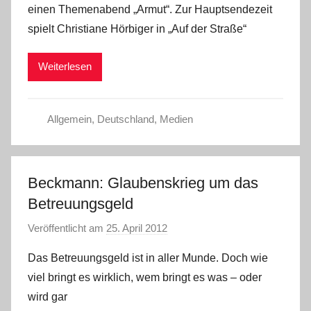
einen Themenabend „Armut“. Zur Hauptsendezeit
a
spielt Christiane Hörbiger in „Auf der Straße“
d
m
Weiterlesen
i
n
Allgemein
,
Deutschland
,
Medien
Beckmann: Glaubenskrieg um das
Betreuungsgeld
Veröffentlicht am
25. April 2012
v
o
Das Betreuungsgeld ist in aller Munde. Doch wie
n
viel bringt es wirklich, wem bringt es was – oder
P
wird gar
r