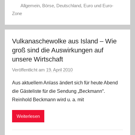
Allgemein
,
Börse
,
Deutschland
,
Euro und Euro-
e
Zone
l
W
.
Vulkanaschewolke aus Island – Wie
groß sind die Auswirkungen auf
unsere Wirtschaft
Veröffentlicht am
19. April 2010
v
o
Aus aktuellem Anlass ändert sich für heute Abend
n
die Gästeliste für die Sendung „Beckmann“.
C
Reinhold Beckmann wird u. a. mit
h
r
Weiterlesen
i
s
t