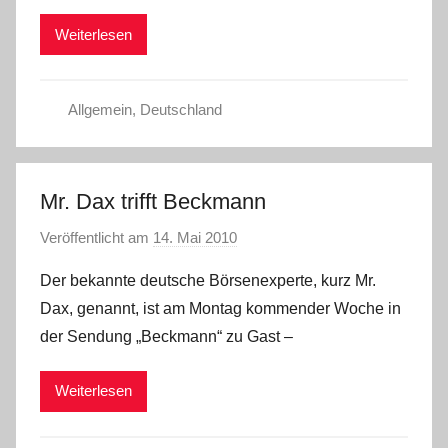
e
Weiterlesen
s
s
e
Allgemein
,
Deutschland
Mr. Dax trifft Beckmann
Veröffentlicht am
14. Mai 2010
v
o
Der bekannte deutsche Börsenexperte, kurz Mr.
n
Dax, genannt, ist am Montag kommender Woche in
C
der Sendung „Beckmann“ zu Gast –
h
r
Weiterlesen
i
s
t