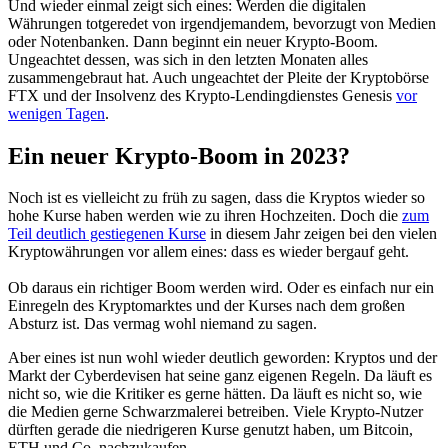
Und wieder einmal zeigt sich eines: Werden die digitalen
Währungen totgeredet von irgendjemandem, bevorzugt von Medien
oder Notenbanken. Dann beginnt ein neuer Krypto-Boom.
Ungeachtet dessen, was sich in den letzten Monaten alles
zusammengebraut hat. Auch ungeachtet der Pleite der Kryptobörse
FTX und der Insolvenz des Krypto-Lendingdienstes Genesis
vor
wenigen Tagen
.
Ein neuer Krypto-Boom in 2023?
Noch ist es vielleicht zu früh zu sagen, dass die Kryptos wieder so
hohe Kurse haben werden wie zu ihren Hochzeiten. Doch die
zum
Teil deutlich gestiegenen Kurse
in diesem Jahr zeigen bei den vielen
Kryptowährungen vor allem eines: dass es wieder bergauf geht.
Ob daraus ein richtiger Boom werden wird. Oder es einfach nur ein
Einregeln des Kryptomarktes und der Kurses nach dem großen
Absturz ist. Das vermag wohl niemand zu sagen.
Aber eines ist nun wohl wieder deutlich geworden: Kryptos und der
Markt der Cyberdevisen hat seine ganz eigenen Regeln. Da läuft es
nicht so, wie die Kritiker es gerne hätten. Da läuft es nicht so, wie
die Medien gerne Schwarzmalerei betreiben. Viele Krypto-Nutzer
dürften gerade die niedrigeren Kurse genutzt haben, um Bitcoin,
ETH und Co. nachzukaufen.