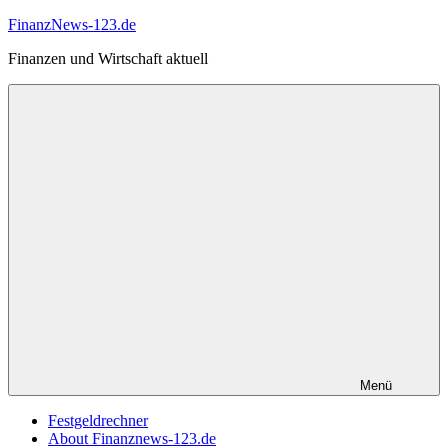
Zum
FinanzNews-123.de
Inhalt
Finanzen und Wirtschaft aktuell
springen
Menü
Festgeldrechner
About Finanznews-123.de