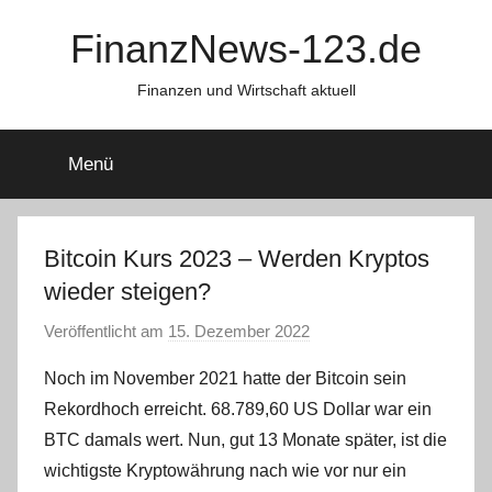
Zum
FinanzNews-123.de
Inhalt
springen
Finanzen und Wirtschaft aktuell
Menü
Bitcoin Kurs 2023 – Werden Kryptos
wieder steigen?
Veröffentlicht am
15. Dezember 2022
v
o
Noch im November 2021 hatte der Bitcoin sein
n
Rekordhoch erreicht. 68.789,60 US Dollar war ein
a
BTC damals wert. Nun, gut 13 Monate später, ist die
d
wichtigste Kryptowährung nach wie vor nur ein
m