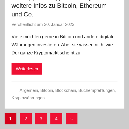
weitere Infos zu Bitcoin, Ethereum
und Co.
Veröffentlicht am
30. Januar 2023
v
o
Viele möchten gerne in Bitcoin und andere digitale
n
Währungen investieren. Aber sie wissen nicht wie.
a
Der ganze Kryptomarkt scheint zu
d
m
Weiterlesen
i
n
Allgemein
,
Bitcoin
,
Blockchain
,
Buchempfehlungen
,
Kryptowährungen
Seitennummerierung
Nächste
1
2
3
4
»
Beiträge
der