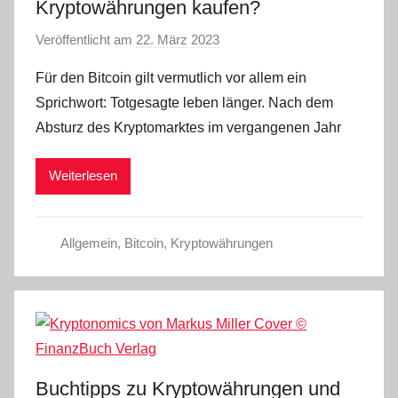
Kryptowährungen kaufen?
Veröffentlicht am
22. März 2023
v
o
Für den Bitcoin gilt vermutlich vor allem ein
n
Sprichwort: Totgesagte leben länger. Nach dem
a
Absturz des Kryptomarktes im vergangenen Jahr
d
m
Weiterlesen
i
n
Allgemein
,
Bitcoin
,
Kryptowährungen
Buchtipps zu Kryptowährungen und