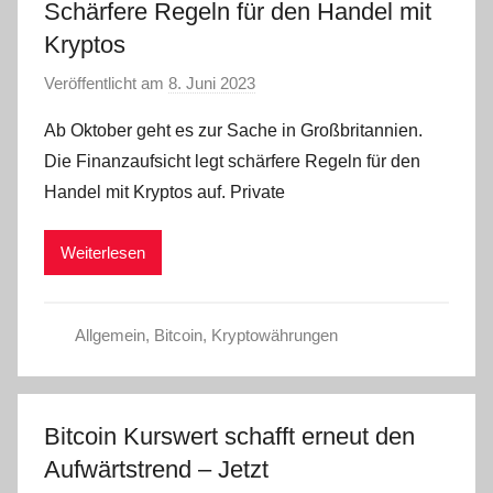
Schärfere Regeln für den Handel mit
Kryptos
Veröffentlicht am
8. Juni 2023
v
o
Ab Oktober geht es zur Sache in Großbritannien.
n
Die Finanzaufsicht legt schärfere Regeln für den
a
Handel mit Kryptos auf. Private
d
m
Weiterlesen
i
n
Allgemein
,
Bitcoin
,
Kryptowährungen
Bitcoin Kurswert schafft erneut den
Aufwärtstrend – Jetzt