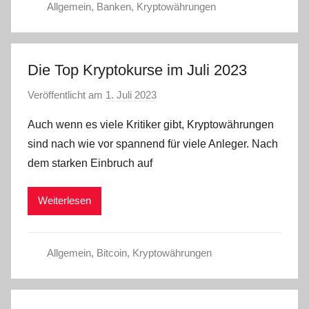
Allgemein
,
Banken
,
Kryptowährungen
Die Top Kryptokurse im Juli 2023
Veröffentlicht am
1. Juli 2023
v
o
Auch wenn es viele Kritiker gibt, Kryptowährungen
n
sind nach wie vor spannend für viele Anleger. Nach
a
dem starken Einbruch auf
d
m
Weiterlesen
i
n
Allgemein
,
Bitcoin
,
Kryptowährungen