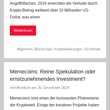
Angriffsflächen. 2024 erreichten die Verluste durch
a
Krypto-Betrug weltweit über 10 Milliarden US-
d
Dollar, was einen
m
i
Weiterlesen
n
Allgemein
,
Blockchain
,
Kryptowährungen
,
Sicherheit
Memecoins: Reine Spekulation oder
ernstzunehmendes Investment?
Veröffentlicht am
20. Dezember 2024
v
o
Memecoins sind eines der kuriosesten Phänomene
n
der Kryptowelt. Einige der kreativen Projekte haben
a