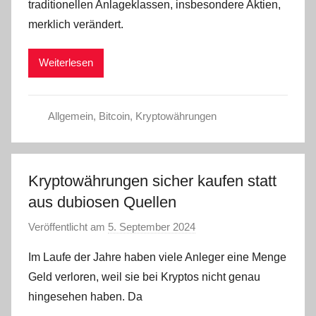
traditionellen Anlageklassen, insbesondere Aktien,
d
merklich verändert.
m
i
Weiterlesen
n
Allgemein
,
Bitcoin
,
Kryptowährungen
Kryptowährungen sicher kaufen statt
aus dubiosen Quellen
Veröffentlicht am
5. September 2024
v
o
Im Laufe der Jahre haben viele Anleger eine Menge
n
Geld verloren, weil sie bei Kryptos nicht genau
a
hingesehen haben. Da
d