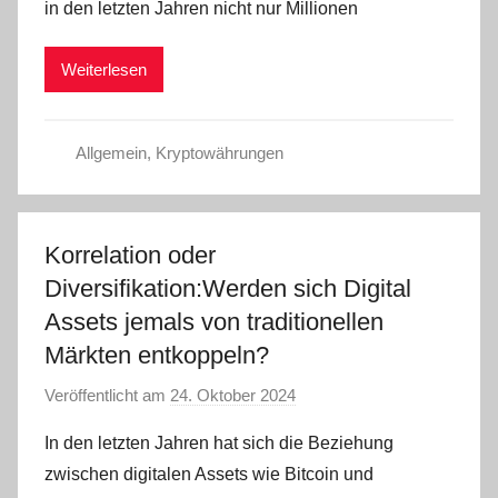
in den letzten Jahren nicht nur Millionen
d
m
Weiterlesen
i
n
Allgemein
,
Kryptowährungen
Korrelation oder
Diversifikation:Werden sich Digital
Assets jemals von traditionellen
Märkten entkoppeln?
Veröffentlicht am
24. Oktober 2024
v
o
In den letzten Jahren hat sich die Beziehung
n
zwischen digitalen Assets wie Bitcoin und
a