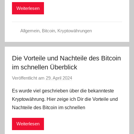
m
Weiterlesen
i
n
Allgemein
,
Bitcoin
,
Kryptowährungen
Die Vorteile und Nachteile des Bitcoin
im schnellen Überblick
Veröffentlicht am
29. April 2024
v
o
Es wurde viel geschrieben über die bekannteste
n
Kryptowährung. Hier zeige ich Dir die Vorteile und
a
Nachteile des Bitcoin im schnellen
d
m
Weiterlesen
i
n