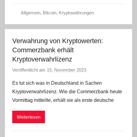
Allgemein
,
Bitcoin
,
Kryptowährungen
Verwahrung von Kryptowerten:
Commerzbank erhält
Kryptoverwahrlizenz
Veröffentlicht am
15. November 2023
v
o
Es tut sich was in Deutschland in Sachen
n
Kryptoverwahrlizenz. Wie die Commerzbank heute
a
Vormittag mitteilte, erhält sie als erste deutsche
d
m
Weiterlesen
i
n