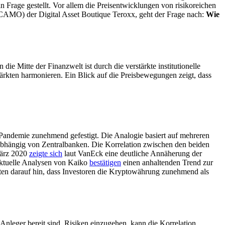
 Frage gestellt. Vor allem die Preisentwicklungen von risikoreichen
CAMO) der Digital Asset Boutique Teroxx, geht der Frage nach:
Wie
die Mitte der Finanzwelt ist durch die verstärkte institutionelle
rkten harmonieren. Ein Blick auf die Preisbewegungen zeigt, dass
9-Pandemie zunehmend gefestigt. Die Analogie basiert auf mehreren
abhängig von Zentralbanken. Die Korrelation zwischen den beiden
März 2020
zeigte sich
laut VanEck eine deutliche Annäherung der
 Aktuelle Analysen von Kaiko
bestätigen
einen anhaltenden Trend zur
iten darauf hin, dass Investoren die Kryptowährung zunehmend als
 Anleger bereit sind, Risiken einzugehen, kann die Korrelation