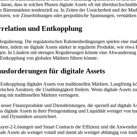
t daran, dass in solchen Phasen digitale Assets oft mit überdurchschni
n Bärenmärkten tendenziell zu. In Zeiten der Unsicherheit und der Mark
en, wie Zinserhöhungen oder geopolitische Spannungen, verstärken 
rrelation und Entkopplung
e Regulierung. Die regulatorischen Rahmenbedingungen spielen eine maßgeb
hen, indem sie digitale Assets stärker in regulierte Produkte, wie etw
en. In Ländern mit strengen Regulierungen könnte eine Abwanderung vo
r Entkopplung von globalen Märkten führen könnte.
sforderungen für digitale Assets
 Entkopplung digitaler Assets von traditionellen Märkten. Langfristig k
rischen Ansätzen, die Unabhängigkeit fördern. Wenn digitale Assets zun
mit traditionellen Märkten verringern.
neuer Finanzprodukte und Dienstleistungen, die speziell auf digitale A
 digitale Assets in ihrer Preisgestaltung und Liquidität weniger von t
en und Dynamiken auszeichnet.
ayer-2-Lösungen und Smart Contracts die Effizienz und die Anwendung
itale Assets als weniger volatil und damit als weniger abhängig von t