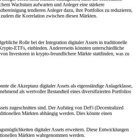
ttlichem Wachstum aufwarten und Anleger eine stärkere
tbereinigung tendieren Anleger dazu, ihre Portfolios zu reduzieren,
zudem die Korrelation zwischen diesen Märkten.
liche Rolle bei der Integration digitaler Assets in traditionelle
a Krypto-ETFs, einbinden. Andererseits könnten unterschiedliche
n Investoren in krypto-freundlichere Märkte stattfinden, was zu
önnte die Akzeptanz digitaler Assets als eigenständige Anlageklasse,
ehmend als wertvoller Bestandteil eines diversifizierten Portfolios
ssets zugeschnitten sind. Der Aufstieg von DeFi (Decentralized
raditionellen Märkten abhängig werden. Dies könnte einen
smöglichkeiten digitaler Assets erweitern. Diese Entwicklungen
raditionellen Märkten wahrgenommen werden.