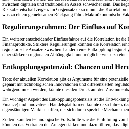
zwischen digitalen und traditionellen Assets schwächer sein. Das lieg
Risikobereitschaft zeigen. Im Gegensatz dazu nimmt die Korrelation i
was zu einem gemeinsamen Rückgang führt. Makroökonomische Faktor
Regulierungsrahmen: Der Einfluss auf Ko
Ein weiterer entscheidender Einflussfaktor auf die Korrelation ist di
Finanzprodukte. Striktere Regulierungen könnten die Korrelation erhö
regulatorische Ansätze zwischen Ländern eine Entkopplung begünstig
einer stärkeren regionalen Abhängigkeit und möglicherweise zu eine
Entkopplungspotenzial: Chancen und Herau
Trotz der aktuellen Korrelation gibt es Argumente für eine potenzielle
gepaart mit technologischen Innovationen und differenzierten regulato
wahrgenommen werden, könnte dies den Druck auf den Zusammenhang 
Ein wichtiger Aspekt des Entkopplungspotenzials ist die Entwicklung 
Finance) und innovativen Handelsplattformen könnte dazu führen, dass
eigenständigen Markt schaffen, der sich durch spezielle Mechanism
Zudem könnten technologische Fortschritte wie die Einführung von L
könnten das Vertrauen der Anleger stärken und dazu führen, dass dig