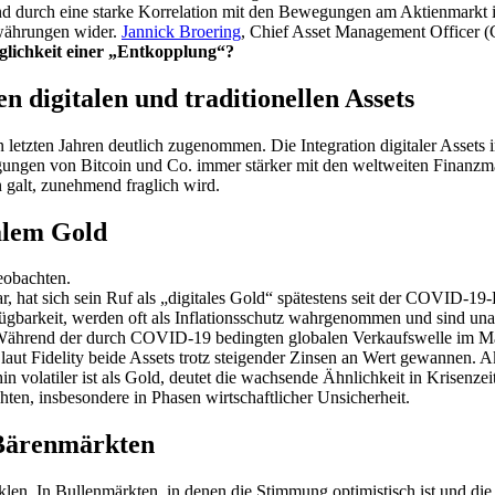
nd durch eine starke Korrelation mit den Bewegungen am Aktienmarkt in
währungen wider.
Jannick Broering
, Chief Asset Management Officer (
öglichkeit einer „Entkopplung“?
n digitalen und traditionellen Assets
 letzten Jahren deutlich zugenommen. Die Integration digitaler Assets in 
ungen von Bitcoin und Co. immer stärker mit den weltweiten Finanzmä
n galt, zunehmend fraglich wird.
talem Gold
eobachten.
r, hat sich sein Ruf als „digitales Gold“ spätestens seit der COVID-1
fügbarkeit, werden oft als Inflationsschutz wahrgenommen und sind un
en. Während der durch COVID-19 bedingten globalen Verkaufswelle im 
s laut Fidelity beide Assets trotz steigender Zinsen an Wert gewannen.
 volatiler ist als Gold, deutet die wachsende Ähnlichkeit in Krisenze
chten, insbesondere in Phasen wirtschaftlicher Unsicherheit.
 Bärenmärkten
yklen. In Bullenmärkten, in denen die Stimmung optimistisch ist und die