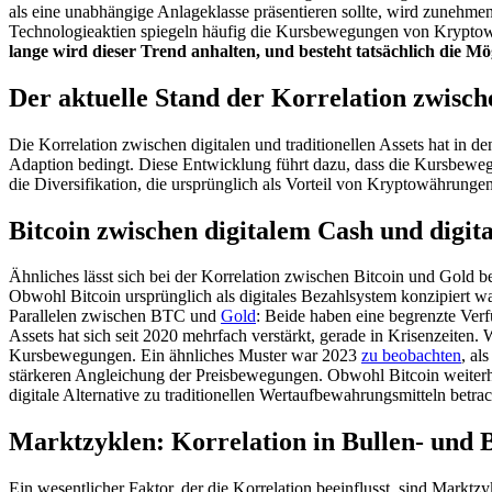
als eine unabhängige Anlageklasse präsentieren sollte, wird zunehme
Technologieaktien spiegeln häufig die Kursbewegungen von Krypto
lange wird dieser Trend anhalten, und besteht tatsächlich die M
Der aktuelle Stand der Korrelation zwische
Die Korrelation zwischen digitalen und traditionellen Assets hat in den
Adaption bedingt. Diese Entwicklung führt dazu, dass die Kursbeweg
die Diversifikation, die ursprünglich als Vorteil von Kryptowährunge
Bitcoin zwischen digitalem Cash und digi
Ähnliches lässt sich bei der Korrelation zwischen Bitcoin und Gold b
Obwohl Bitcoin ursprünglich als digitales Bezahlsystem konzipiert wa
Parallelen zwischen BTC und
Gold
: Beide haben eine begrenzte Ver
Assets hat sich seit 2020 mehrfach verstärkt, gerade in Krisenzeit
Kursbewegungen. Ein ähnliches Muster war 2023
zu beobachten
, al
stärkeren Angleichung der Preisbewegungen. Obwohl Bitcoin weiterhin
digitale Alternative zu traditionellen Wertaufbewahrungsmitteln betra
Marktzyklen: Korrelation in Bullen- und
Ein wesentlicher Faktor, der die Korrelation beeinflusst, sind Marktz