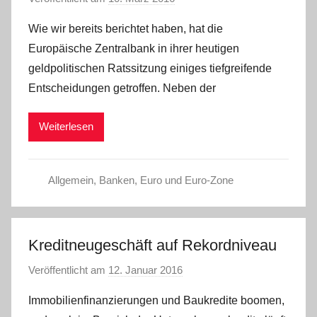
o
Wie wir bereits berichtet haben, hat die
n
Europäische Zentralbank in ihrer heutigen
C
geldpolitischen Ratssitzung einiges tiefgreifende
W
Entscheidungen getroffen. Neben der
Weiterlesen
Allgemein
,
Banken
,
Euro und Euro-Zone
Kreditneugeschäft auf Rekordniveau
Veröffentlicht am
12. Januar 2016
v
o
Immobilienfinanzierungen und Baukredite boomen,
n