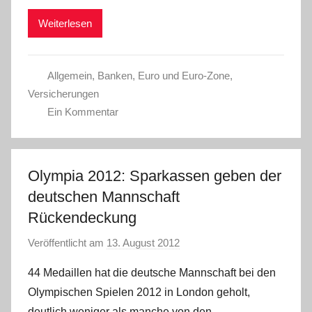
i
Weiterlesen
n
Allgemein
,
Banken
,
Euro und Euro-Zone
,
Versicherungen
Ein Kommentar
Olympia 2012: Sparkassen geben der
deutschen Mannschaft
Rückendeckung
Veröffentlicht am
13. August 2012
v
o
44 Medaillen hat die deutsche Mannschaft bei den
n
Olympischen Spielen 2012 in London geholt,
P
deutlich weniger als manche von den