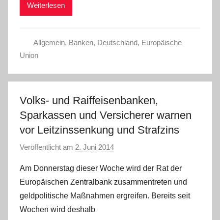
Weiterlesen
n
Allgemein
,
Banken
,
Deutschland
,
Europäische
Union
Volks- und Raiffeisenbanken,
Sparkassen und Versicherer warnen
vor Leitzinssenkung und Strafzins
Veröffentlicht am
2. Juni 2014
v
o
Am Donnerstag dieser Woche wird der Rat der
n
Europäischen Zentralbank zusammentreten und
a
geldpolitische Maßnahmen ergreifen. Bereits seit
d
Wochen wird deshalb
m