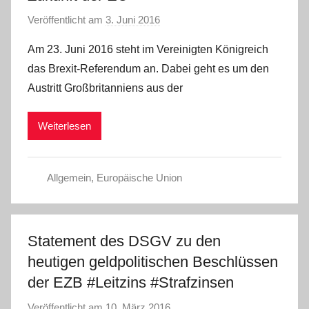
Veröffentlicht am
3. Juni 2016
v
o
Am 23. Juni 2016 steht im Vereinigten Königreich
n
das Brexit-Referendum an. Dabei geht es um den
C
Austritt Großbritanniens aus der
W
Weiterlesen
Allgemein
,
Europäische Union
Statement des DSGV zu den
heutigen geldpolitischen Beschlüssen
der EZB #Leitzins #Strafzinsen
Veröffentlicht am
10. März 2016
v