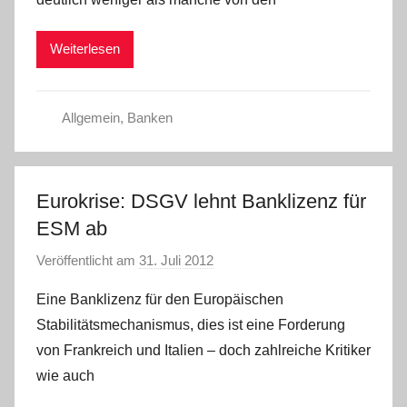
r
e
Weiterlesen
s
s
e
Allgemein
,
Banken
Eurokrise: DSGV lehnt Banklizenz für
ESM ab
Veröffentlicht am
31. Juli 2012
v
o
Eine Banklizenz für den Europäischen
n
Stabilitätsmechanismus, dies ist eine Forderung
P
von Frankreich und Italien – doch zahlreiche Kritiker
r
wie auch
e
s