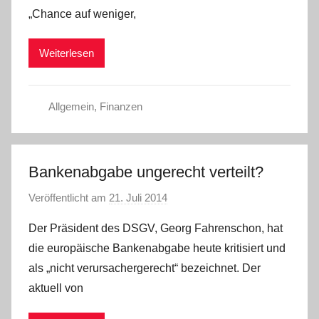
„Chance auf weniger,
m
i
Weiterlesen
n
Allgemein
,
Finanzen
Bankenabgabe ungerecht verteilt?
Veröffentlicht am
21. Juli 2014
v
o
Der Präsident des DSGV, Georg Fahrenschon, hat
n
die europäische Bankenabgabe heute kritisiert und
a
als „nicht verursachergerecht“ bezeichnet. Der
d
aktuell von
m
i