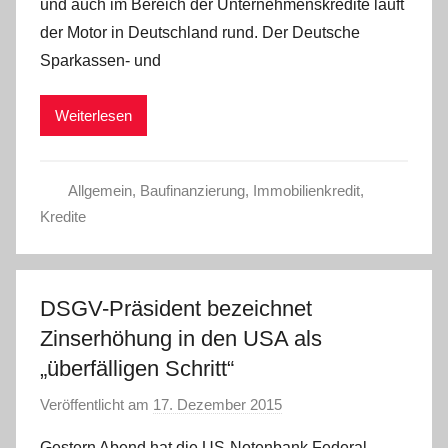
und auch im Bereich der Unternehmenskredite läuft
a
der Motor in Deutschland rund. Der Deutsche
d
Sparkassen- und
m
i
Weiterlesen
n
Allgemein
,
Baufinanzierung
,
Immobilienkredit
,
Kredite
DSGV-Präsident bezeichnet
Zinserhöhung in den USA als
„überfälligen Schritt“
Veröffentlicht am
17. Dezember 2015
v
o
Gestern Abend hat die US-Notenbank Federal