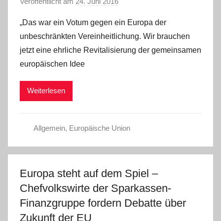
Veröffentlicht am
24. Juni 2016
v
o
„Das war ein Votum gegen ein Europa der
n
unbeschränkten Vereinheitlichung. Wir brauchen
C
jetzt eine ehrliche Revitalisierung der gemeinsamen
W
europäischen Idee
Weiterlesen
Allgemein
,
Europäische Union
Europa steht auf dem Spiel –
Chefvolkswirte der Sparkassen-
Finanzgruppe fordern Debatte über
Zukunft der EU