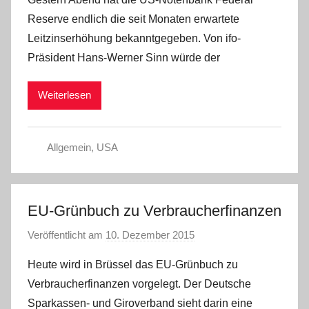
n
Reserve endlich die seit Monaten erwartete
a
Leitzinserhöhung bekanntgegeben. Von ifo-
d
Präsident Hans-Werner Sinn würde der
m
i
Weiterlesen
n
Allgemein
,
USA
EU-Grünbuch zu Verbraucherfinanzen
Veröffentlicht am
10. Dezember 2015
v
o
Heute wird in Brüssel das EU-Grünbuch zu
n
Verbraucherfinanzen vorgelegt. Der Deutsche
a
Sparkassen- und Giroverband sieht darin eine
d