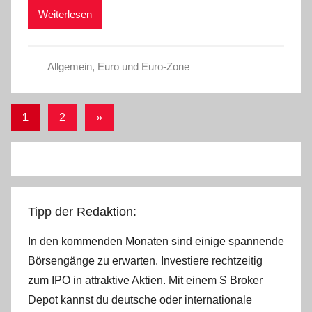
Weiterlesen
s
e
Allgemein
,
Euro und Euro-Zone
Seitennummerierung
Nächste
1
2
»
Beiträge
der
Beiträge
Tipp der Redaktion:
In den kommenden Monaten sind einige spannende
Börsengänge zu erwarten. Investiere rechtzeitig
zum IPO in attraktive Aktien. Mit einem S Broker
Depot kannst du deutsche oder internationale