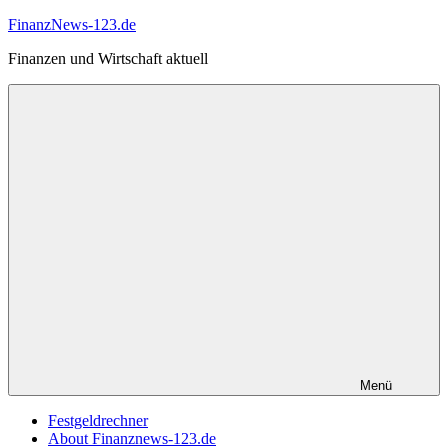
Zum
FinanzNews-123.de
Inhalt
Finanzen und Wirtschaft aktuell
springen
Menü
Festgeldrechner
About Finanznews-123.de