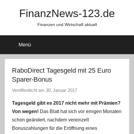
Zum
FinanzNews-123.de
Inhalt
springen
Finanzen und Wirtschaft aktuell
Menü
RaboDirect Tagesgeld mit 25 Euro
Sparer-Bonus
Veröffentlicht am
30. Januar 2017
v
o
Tagesgeld gibt es 2017 nicht mehr mit Prämien?
n
Von wegen!
Das Blatt hat sich vor einigen Monaten
C
schon geändert, nachdem vereinzelt
W
Bonuszahlungen für die Eröffnung eines