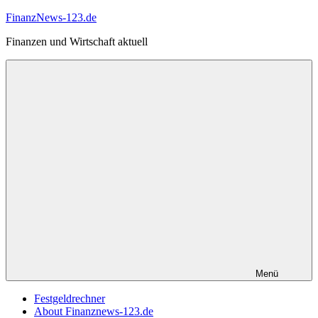
Zum
FinanzNews-123.de
Inhalt
Finanzen und Wirtschaft aktuell
springen
Menü
Festgeldrechner
About Finanznews-123.de