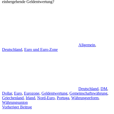
einhergehende Geldentwertung?
Allgemein
,
Deutschland
,
Euro und Euro-Zone
Deutschland
,
DM
,
Dollar
,
Euro
,
Eurozone
,
Geldentwertung
,
Gemeinschaftswährung
,
Griechenland
,
Irland
,
Nord-Euro
,
Portuga
,
Währungsreform
,
Währungsunion
Beitragsnavigation
Vorheriger Beitrag