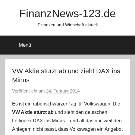
Zum
FinanzNews-123.de
Inhalt
springen
Finanzen und Wirtschaft aktuell
Menü
VW Aktie stürzt ab und zieht DAX ins
Minus
Veröffentlicht am
24. Februar 2014
v
o
Es ist ein rabenschwarzer Tag für Volkswagen. Die
n
VW Aktie stürzt ab
und zieht den deutschen
L
Leitindex DAX ins Minus – und all das nur, weil den
a
Anlegern nicht passt, dass Volkswagen ein Angebot
r