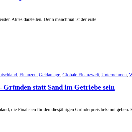
rsten Aktes darstellen. Denn manchmal ist der erste
utschland
,
Finanzen
,
Geldanlage
,
Globale Finanzwelt
,
Unternehmen
,
W
 – Gründen statt Sand im Getriebe sein
nd, die Finalisten für den diesjährigen Gründerpreis bekannt geben. 