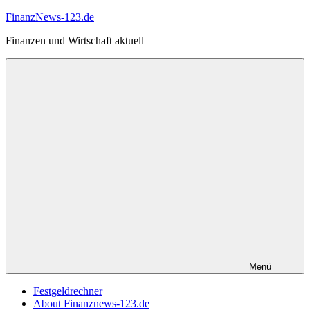
Zum
FinanzNews-123.de
Inhalt
Finanzen und Wirtschaft aktuell
springen
Menü
Festgeldrechner
About Finanznews-123.de