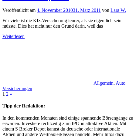
Veröffentlicht am
4. November 2010
31. März 2011
von
Lara W.
Für viele ist die Kfz-Versicherung teurer, als sie eigentlich sein
müsste. Dies hat nicht nur den Grund darin, weil das
Weiterlesen
Allgemein
,
Auto
,
Versicherungen
Seitennummerierung
Nächste
1
2
»
Beiträge
der
Tipp der Redaktion:
Beiträge
In den kommenden Monaten sind einige spannende Börsengänge zu
erwarten. Investiere rechtzeitig zum IPO in attraktive Aktien. Mit
einem S Broker Depot kannst du deutsche oder internationale
Aktien und andere Wertpapierklassen handeln. Mehr Infos dazu