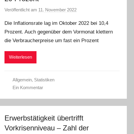
Veröffentlicht am
11. November 2022
v
o
Die Inflationsrate lag im Oktober 2022 bei 10,4
n
Prozent. Auch gegenüber dem Vormonat klettern
a
die Verbraucherpreise um fast ein Prozent
d
m
i
Weiterlesen
n
Allgemein
,
Statistiken
Ein Kommentar
Erwerbstätigkeit übertrifft
Vorkrisenniveau – Zahl der