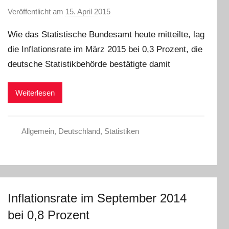
Veröffentlicht am
15. April 2015
v
o
Wie das Statistische Bundesamt heute mitteilte, lag
n
die Inflationsrate im März 2015 bei 0,3 Prozent, die
a
deutsche Statistikbehörde bestätigte damit
d
m
i
Weiterlesen
n
Allgemein
,
Deutschland
,
Statistiken
Inflationsrate im September 2014
bei 0,8 Prozent