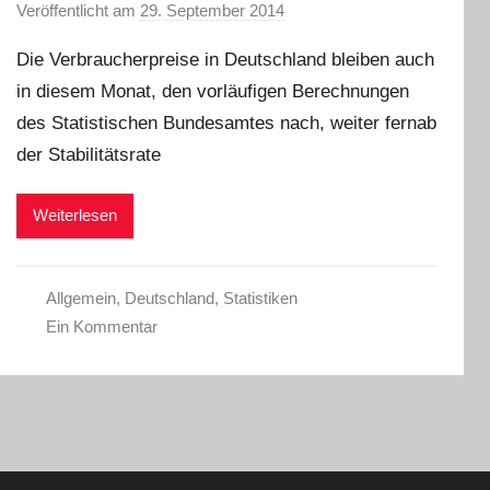
Veröffentlicht am
29. September 2014
v
o
Die Verbraucherpreise in Deutschland bleiben auch
n
in diesem Monat, den vorläufigen Berechnungen
a
des Statistischen Bundesamtes nach, weiter fernab
d
m
der Stabilitätsrate
i
n
Weiterlesen
Allgemein
,
Deutschland
,
Statistiken
Ein Kommentar