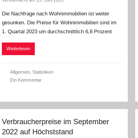
o
Die Nachfrage nach Wohnimmobilien ist weiter
n
gesunken. Die Preise für Wohnimmobilien sind im
a
1. Quartal 2023 um durchschnittlich 6,8 Prozent
d
m
i
Weiterlesen
n
Allgemein
,
Statistiken
Ein Kommentar
Verbraucherpreise im September
2022 auf Höchststand