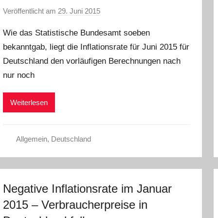
Veröffentlicht am
29. Juni 2015
v
o
Wie das Statistische Bundesamt soeben
n
bekanntgab, liegt die Inflationsrate für Juni 2015 für
a
Deutschland den vorläufigen Berechnungen nach
d
m
nur noch
i
n
Weiterlesen
Allgemein
,
Deutschland
Negative Inflationsrate im Januar
2015 – Verbraucherpreise in