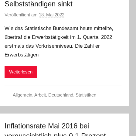
Selbstständigen sinkt
Veröffentlicht am
18. Mai 2022
v
o
Wie das Statistische Bundesamt heute mitteilte,
n
übertraf die Erwerbstätigkeit im 1. Quartal 2022
a
erstmals das Vorkrisenniveau. Die Zahl er
d
m
Erwerbstätigen
i
n
Weiterlesen
Allgemein
,
Arbeit
,
Deutschland
,
Statistiken
Inflationsrate Mai 2016 bei
voraussichtlich plus 0,1 Prozent