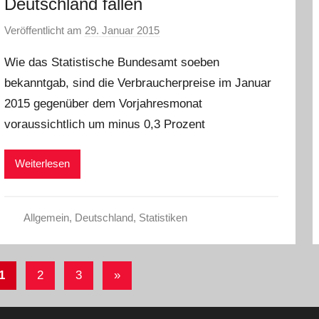
Deutschland fallen
Veröffentlicht am
29. Januar 2015
v
o
Wie das Statistische Bundesamt soeben
n
bekanntgab, sind die Verbraucherpreise im Januar
a
2015 gegenüber dem Vorjahresmonat
d
m
voraussichtlich um minus 0,3 Prozent
i
n
Weiterlesen
Allgemein
,
Deutschland
,
Statistiken
eitennummerierung
Nächste
1
2
3
»
er
Beiträge