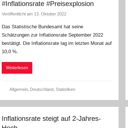
#Inflationsrate #Preisexplosion
Veröffentlicht am
13. Oktober 2022
v
o
Das Statistische Bundesamt hat seine
n
Schätzungen zur Inflationsrate September 2022
a
bestätigt. Die Inflationsrate lag im letzten Monat auf
d
m
10,0 %.
i
n
Weiterlesen
Allgemein
,
Deutschland
,
Statistiken
Inflationsrate steigt auf 2-Jahres-
Hoch