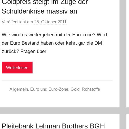
Goldpreis steigt im Zuge der
Schuldenkrise massiv an
Veröffentlicht am
25. Oktober 2011
v
o
Wie wird es weitergehen mit der Eurozone? Wird
n
der Euro Bestand haben oder kehrt gar die DM
L
zurück? Fragen über
a
r
a
Weiterlesen
W
.
Allgemein
,
Euro und Euro-Zone
,
Gold
,
Rohstoffe
Pleitebank Lehman Brothers BGH