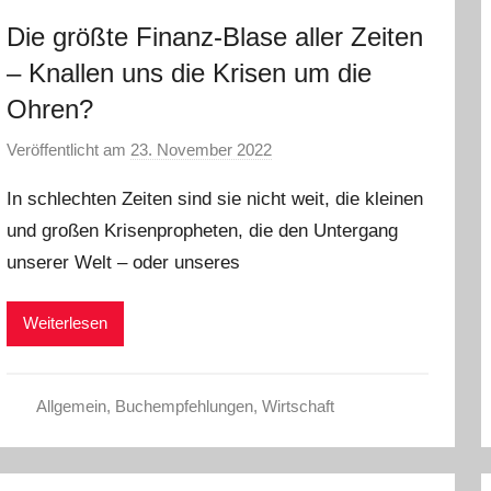
Die größte Finanz-Blase aller Zeiten
– Knallen uns die Krisen um die
Ohren?
Veröffentlicht am
23. November 2022
v
o
In schlechten Zeiten sind sie nicht weit, die kleinen
n
und großen Krisenpropheten, die den Untergang
a
unserer Welt – oder unseres
d
m
i
Weiterlesen
n
Allgemein
,
Buchempfehlungen
,
Wirtschaft