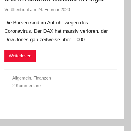
Veröffentlicht am
24. Februar 2020
v
o
Die Börsen sind im Aufruhr wegen des
n
Coronavirus. Der DAX hat massiv verloren, der
a
Dow Jones gab zeitweise über 1.000
d
m
i
Weiterlesen
n
Allgemein
,
Finanzen
2 Kommentare