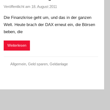
Veröffentlicht am
18. August 2011
v
o
Die Finanzkrise geht um, und das in der ganzen
n
Welt. Heute brach der DAX erneut ein, die Börsen
L
beben, die
a
r
a
Weiterlesen
W
.
Allgemein
,
Geld sparen
,
Geldanlage