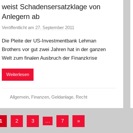
weist Schadensersatzklage von
Anlegern ab
Veröffentlicht am
27. September 2011
v
o
Die Pleite der US-Investmentbank Lehman
n
Brothers vor gut zwei Jahren hat in der ganzen
P
Welt zum finalen Ausbruch der Finanzkrise
r
e
s
Weiterlesen
s
e
Allgemein
,
Finanzen
,
Geldanlage
,
Recht
eitennummerierung
Nächste
1
2
3
…
7
»
er
Beiträge