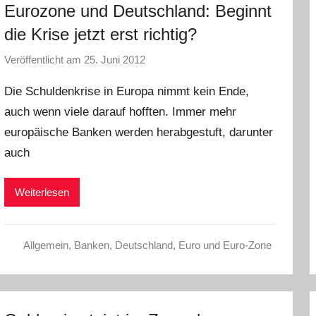
Eurozone und Deutschland: Beginnt
die Krise jetzt erst richtig?
Veröffentlicht am
25. Juni 2012
v
o
Die Schuldenkrise in Europa nimmt kein Ende,
n
auch wenn viele darauf hofften. Immer mehr
L
europäische Banken werden herabgestuft, darunter
a
r
auch
a
W
Weiterlesen
.
Allgemein
,
Banken
,
Deutschland
,
Euro und Euro-Zone