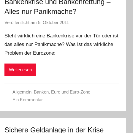
Bankenkrise und Bankenrettung –
Alles nur Panikmache?
Veröffentlicht am
5. Oktober 2011
v
o
Steht wirklich eine Bankenkrise vor der Tür oder ist
n
das alles nur Panikmache? Was ist das wirkliche
P
Problem der Eurozone:
r
e
s
Weiterlesen
s
e
Allgemein
,
Banken
,
Euro und Euro-Zone
Ein Kommentar
Sichere Geldanlage in der Krise