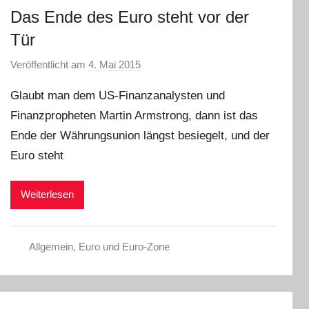
Das Ende des Euro steht vor der
Tür
Veröffentlicht am
4. Mai 2015
v
o
Glaubt man dem US-Finanzanalysten und
n
Finanzpropheten Martin Armstrong, dann ist das
a
Ende der Währungsunion längst besiegelt, und der
d
m
Euro steht
i
n
Weiterlesen
Allgemein
,
Euro und Euro-Zone