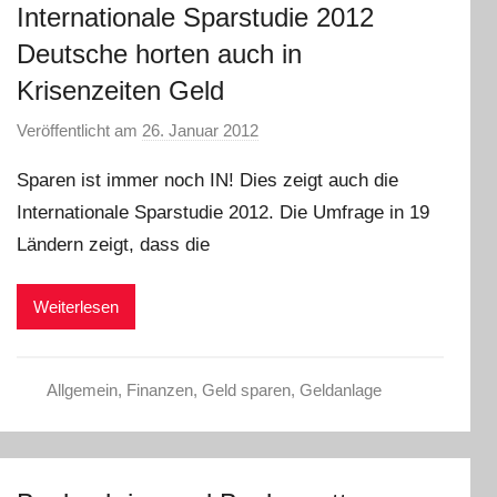
Internationale Sparstudie 2012
Deutsche horten auch in
Krisenzeiten Geld
Veröffentlicht am
26. Januar 2012
v
o
Sparen ist immer noch IN! Dies zeigt auch die
n
Internationale Sparstudie 2012. Die Umfrage in 19
P
Ländern zeigt, dass die
r
e
s
Weiterlesen
s
e
Allgemein
,
Finanzen
,
Geld sparen
,
Geldanlage