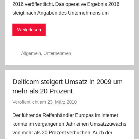
2016 veröffentlicht. Das operative Ergebnis 2016
C
steigt nach Angaben des Unternehmens um
W
Weiterlesen
Allgemein
,
Unternehmen
Delticom steigert Umsatz in 2009 um
mehr als 20 Prozent
Veröffentlicht am
23. März 2010
v
o
Der führende Reifenhändler Europas im Internet
n
konnte im vergangenen Jahr einen Umsatzzuwachs
C
von mehr als 20 Prozent verbuchen. Auch der
h