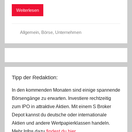
r
Weiterlesen
i
s
t
Allgemein
,
Börse
,
Unternehmen
e
l
W
.
Tipp der Redaktion:
In den kommenden Monaten sind einige spannende
Börsengänge zu erwarten. Investiere rechtzeitig
zum IPO in attraktive Aktien. Mit einem S Broker
Depot kannst du deutsche oder internationale
Aktien und andere Wertpapierklassen handeln.
Mehr Infos dazu
findest du hier.