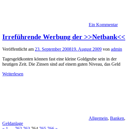
Ein Kommentar
Irreführende Werbung der >>Netbank<<
Veröffentlicht am
23. September 2008
19. August 2009
von
admin
Tagesgeldkonten können fast eine kleine Goldgrube sein in der
heutigen Zeit. Die Zinsen sind auf einem guten Niveau, das Geld
Weiterlesen
Allgemein
,
Banken
,
Geldanlage
Vorherige
Nächste
«
1
…
762
763
764
765
766
»