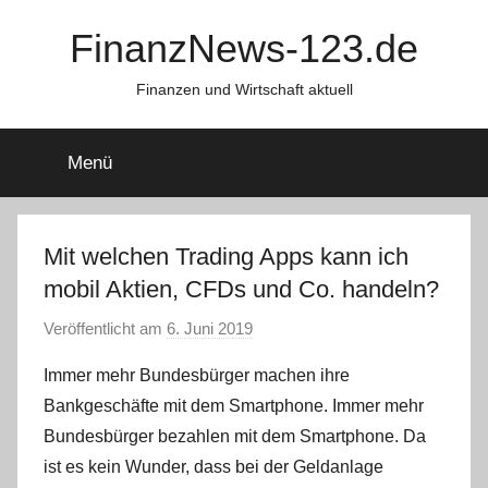
Zum
FinanzNews-123.de
Inhalt
springen
Finanzen und Wirtschaft aktuell
Menü
Mit welchen Trading Apps kann ich
mobil Aktien, CFDs und Co. handeln?
Veröffentlicht am
6. Juni 2019
v
o
Immer mehr Bundesbürger machen ihre
n
Bankgeschäfte mit dem Smartphone. Immer mehr
a
Bundesbürger bezahlen mit dem Smartphone. Da
d
ist es kein Wunder, dass bei der Geldanlage
m