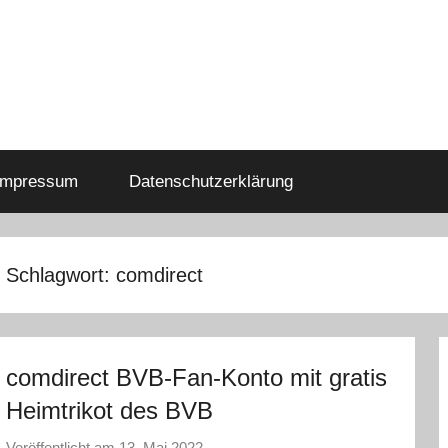
Impressum
Datenschutzerklärung
Schlagwort:
comdirect
comdirect BVB-Fan-Konto mit gratis
Heimtrikot des BVB
Veröffentlicht am
13. Mai 2022
v