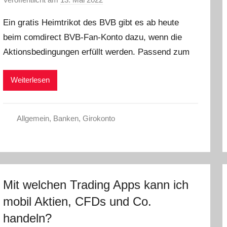
o
Ein gratis Heimtrikot des BVB gibt es ab heute
n
beim comdirect BVB-Fan-Konto dazu, wenn die
a
Aktionsbedingungen erfüllt werden. Passend zum
d
m
i
Weiterlesen
n
Allgemein
,
Banken
,
Girokonto
Mit welchen Trading Apps kann ich
mobil Aktien, CFDs und Co.
handeln?