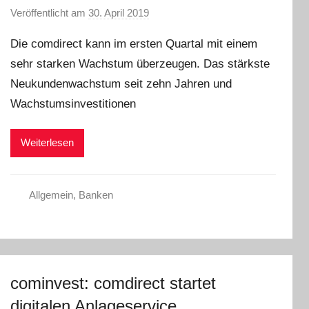
Veröffentlicht am
30. April 2019
v
o
Die comdirect kann im ersten Quartal mit einem
n
sehr starken Wachstum überzeugen. Das stärkste
a
Neukundenwachstum seit zehn Jahren und
d
m
Wachstumsinvestitionen
i
n
Weiterlesen
Allgemein
,
Banken
cominvest: comdirect startet
digitalen Anlageservice