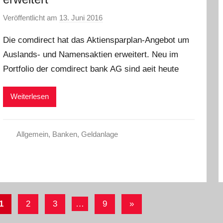
Veröffentlicht am
13. Juni 2016
v
o
Die comdirect hat das Aktiensparplan-Angebot um
n
Auslands- und Namensaktien erweitert. Neu im
C
Portfolio der comdirect bank AG sind aeit heute
W
Weiterlesen
Allgemein
,
Banken
,
Geldanlage
eitennummerierung
Nächste
1
2
3
…
9
»
er
Beiträge