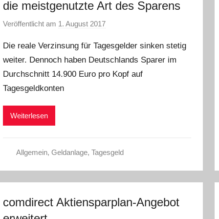
die meistgenutzte Art des Sparens
Veröffentlicht am
1. August 2017
v
o
Die reale Verzinsung für Tagesgelder sinken stetig
n
weiter. Dennoch haben Deutschlands Sparer im
C
Durchschnitt 14.900 Euro pro Kopf auf
W
Tagesgeldkonten
Weiterlesen
Allgemein
,
Geldanlage
,
Tagesgeld
comdirect Aktiensparplan-Angebot
erweitert