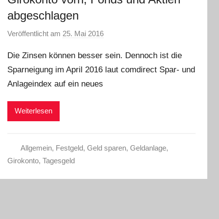
abgeschlagen
Veröffentlicht am
25. Mai 2016
v
o
Die Zinsen können besser sein. Dennoch ist die
n
Sparneigung im April 2016 laut comdirect Spar- und
C
Anlageindex auf ein neues
W
Weiterlesen
Allgemein
,
Festgeld
,
Geld sparen
,
Geldanlage
,
Girokonto
,
Tagesgeld