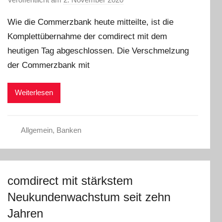
o
Wie die Commerzbank heute mitteilte, ist die
n
Komplettübernahme der comdirect mit dem
a
heutigen Tag abgeschlossen. Die Verschmelzung
d
m
der Commerzbank mit
i
n
Weiterlesen
Allgemein
,
Banken
comdirect mit stärkstem
Neukundenwachstum seit zehn
Jahren