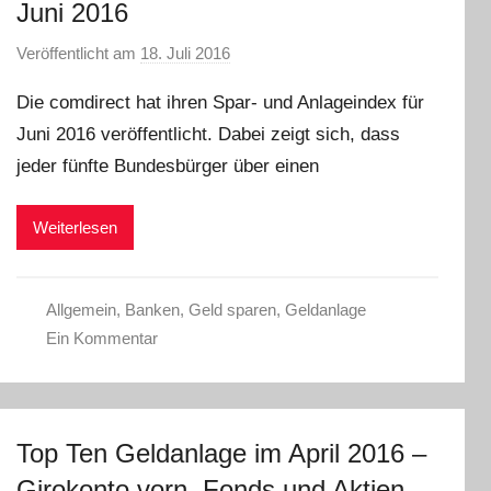
Juni 2016
Veröffentlicht am
18. Juli 2016
v
o
Die comdirect hat ihren Spar- und Anlageindex für
n
Juni 2016 veröffentlicht. Dabei zeigt sich, dass
C
jeder fünfte Bundesbürger über einen
W
Weiterlesen
Allgemein
,
Banken
,
Geld sparen
,
Geldanlage
Ein Kommentar
Top Ten Geldanlage im April 2016 –
Girokonto vorn, Fonds und Aktien