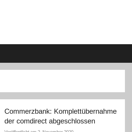
Commerzbank: Komplettübernahme
der comdirect abgeschlossen
Veröffentlicht am
2. November 2020
v