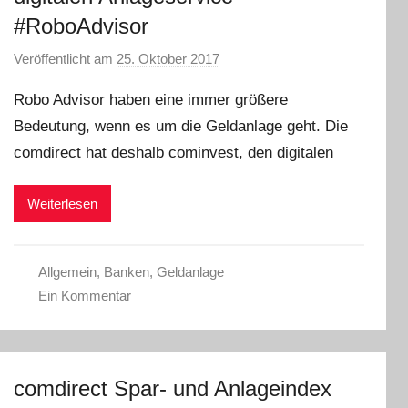
#RoboAdvisor
Veröffentlicht am
25. Oktober 2017
v
o
Robo Advisor haben eine immer größere
n
Bedeutung, wenn es um die Geldanlage geht. Die
C
comdirect hat deshalb cominvest, den digitalen
W
Weiterlesen
Allgemein
,
Banken
,
Geldanlage
Ein Kommentar
comdirect Spar- und Anlageindex