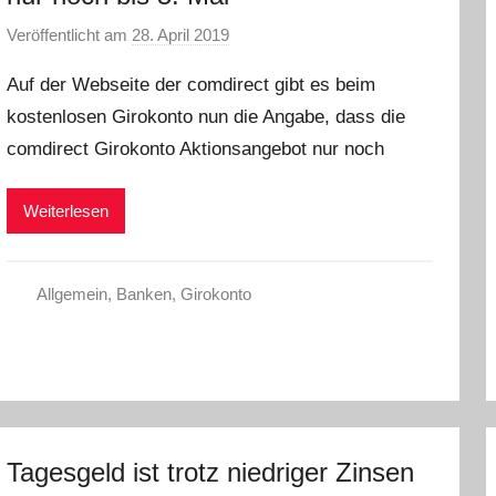
Veröffentlicht am
28. April 2019
v
o
Auf der Webseite der comdirect gibt es beim
n
kostenlosen Girokonto nun die Angabe, dass die
a
comdirect Girokonto Aktionsangebot nur noch
d
m
i
Weiterlesen
n
Allgemein
,
Banken
,
Girokonto
Tagesgeld ist trotz niedriger Zinsen