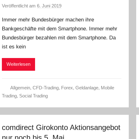
Veröffentlicht am
6. Juni 2019
v
o
Immer mehr Bundesbürger machen ihre
n
Bankgeschäfte mit dem Smartphone. Immer mehr
a
Bundesbürger bezahlen mit dem Smartphone. Da
d
m
ist es kein
i
n
Weiterlesen
Allgemein
,
CFD-Trading
,
Forex
,
Geldanlage
,
Mobile
Trading
,
Social Trading
comdirect Girokonto Aktionsangebot
nur noch bis 5. Mai