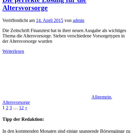
Altersvorsorge
Veröffentlicht am
14. April 2015
von
admin
Die Zeitschrift Finanztest hat in ihrer neuen Ausgabe als wichtiges
Thema die Altersvorsorge. Sieben verschiedene Vorsorgetypen in
der Altersvorsorge wurden
Weiterlesen
Allgemein
,
Altersvorsorge
Seitennummerierung
Nächste
1
2
3
…
12
»
Beiträge
der
Tipp der Redaktion:
Beiträge
In den kommenden Monaten sind einige spannende Börsengänge zu