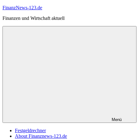
Zum
FinanzNews-123.de
Inhalt
Finanzen und Wirtschaft aktuell
springen
Menü
Festgeldrechner
About Finanznews-123.de