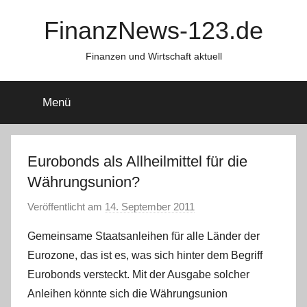
Zum
FinanzNews-123.de
Inhalt
springen
Finanzen und Wirtschaft aktuell
Menü
Eurobonds als Allheilmittel für die
Währungsunion?
Veröffentlicht am
14. September 2011
v
o
Gemeinsame Staatsanleihen für alle Länder der
n
Eurozone, das ist es, was sich hinter dem Begriff
C
Eurobonds versteckt. Mit der Ausgabe solcher
h
Anleihen könnte sich die Währungsunion
r