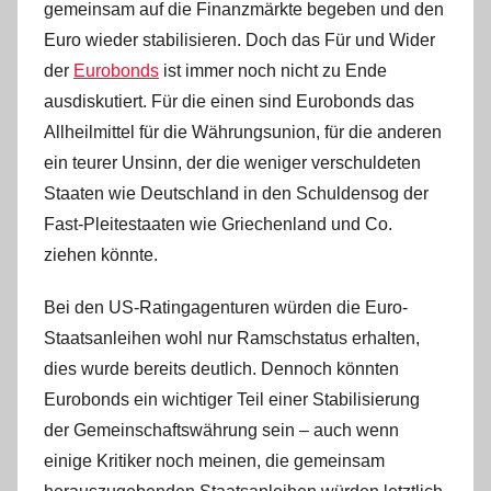
gemeinsam auf die Finanzmärkte begeben und den
i
s
Euro wieder stabilisieren. Doch das Für und Wider
t
der
Eurobonds
ist immer noch nicht zu Ende
e
ausdiskutiert. Für die einen sind Eurobonds das
l
Allheilmittel für die Währungsunion, für die anderen
W
ein teurer Unsinn, der die weniger verschuldeten
.
Staaten wie Deutschland in den Schuldensog der
Fast-Pleitestaaten wie Griechenland und Co.
ziehen könnte.
Bei den US-Ratingagenturen würden die Euro-
Staatsanleihen wohl nur Ramschstatus erhalten,
dies wurde bereits deutlich. Dennoch könnten
Eurobonds ein wichtiger Teil einer Stabilisierung
der Gemeinschaftswährung sein – auch wenn
einige Kritiker noch meinen, die gemeinsam