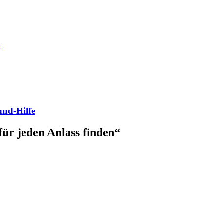
e
and-Hilfe
für jeden Anlass finden
“