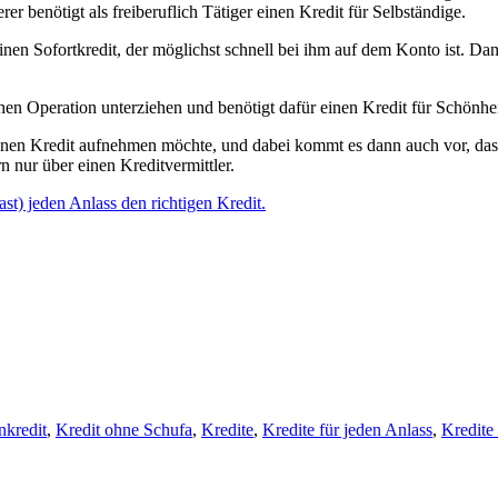
er benötigt als freiberuflich Tätiger einen Kredit für Selbständige.
nen Sofortkredit, der möglichst schnell bei ihm auf dem Konto ist. Da
hen Operation unterziehen und benötigt dafür einen Kredit für Schönhe
einen Kredit aufnehmen möchte, und dabei kommt es dann auch vor, dass
n nur über einen Kreditvermittler.
fast) jeden Anlass den richtigen Kredit.
nkredit
,
Kredit ohne Schufa
,
Kredite
,
Kredite für jeden Anlass
,
Kredite 