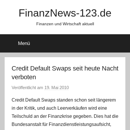
Zum
FinanzNews-123.de
Inhalt
springen
Finanzen und Wirtschaft aktuell
Menü
Credit Default Swaps seit heute Nacht
verboten
Veröffentlicht am
19. Mai 2010
v
o
Credit Default Swaps standen schon seit längerem
n
in der Kritik, und auch Leerverkäufen wird eine
C
Teilschuld an der Finanzkrise gegeben. Dies hat die
h
Bundesanstalt für Finanzdienstleistungsaufsicht,
r