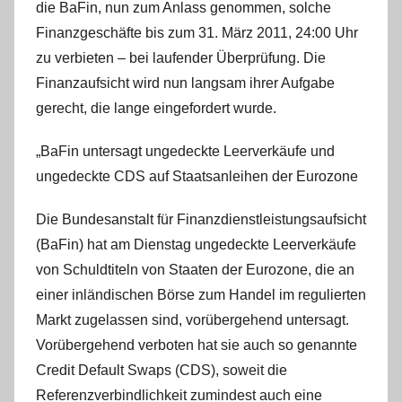
die BaFin, nun zum Anlass genommen, solche
i
s
Finanzgeschäfte bis zum 31. März 2011, 24:00 Uhr
t
zu verbieten – bei laufender Überprüfung. Die
e
Finanzaufsicht wird nun langsam ihrer Aufgabe
l
gerecht, die lange eingefordert wurde.
W
.
„BaFin untersagt ungedeckte Leerverkäufe und
ungedeckte CDS auf Staatsanleihen der Eurozone
Die Bundesanstalt für Finanzdienstleistungsaufsicht
(BaFin) hat am Dienstag ungedeckte Leerverkäufe
von Schuldtiteln von Staaten der Eurozone, die an
einer inländischen Börse zum Handel im regulierten
Markt zugelassen sind, vorübergehend untersagt.
Vorübergehend verboten hat sie auch so genannte
Credit Default Swaps (CDS), soweit die
Referenzverbindlichkeit zumindest auch eine