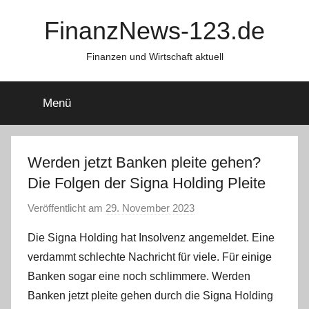
Zum
FinanzNews-123.de
Inhalt
springen
Finanzen und Wirtschaft aktuell
Menü
Werden jetzt Banken pleite gehen?
Die Folgen der Signa Holding Pleite
Veröffentlicht am
29. November 2023
v
o
Die Signa Holding hat Insolvenz angemeldet. Eine
n
verdammt schlechte Nachricht für viele. Für einige
a
Banken sogar eine noch schlimmere. Werden
d
Banken jetzt pleite gehen durch die Signa Holding
m