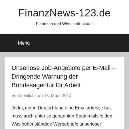
Zum
FinanzNews-123.de
Inhalt
springen
Finanzen und Wirtschaft aktuell
Menü
Unseriöse Job-Angebote per E-Mail –
Dringende Warnung der
Bundesagentur für Arbeit
Veröffentlicht am
18. März 2010
v
o
Jeder, der in Deutschland eine Emailadresse hat,
n
muss auch unter so genannten Spammails leiden.
C
Was früher ständige Werbebriefe unseriöser
h