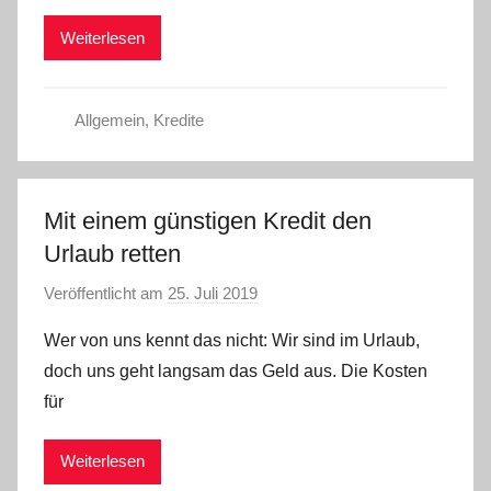
m
Weiterlesen
i
n
Allgemein
,
Kredite
Mit einem günstigen Kredit den
Urlaub retten
Veröffentlicht am
25. Juli 2019
v
o
Wer von uns kennt das nicht: Wir sind im Urlaub,
n
doch uns geht langsam das Geld aus. Die Kosten
a
für
d
m
Weiterlesen
i