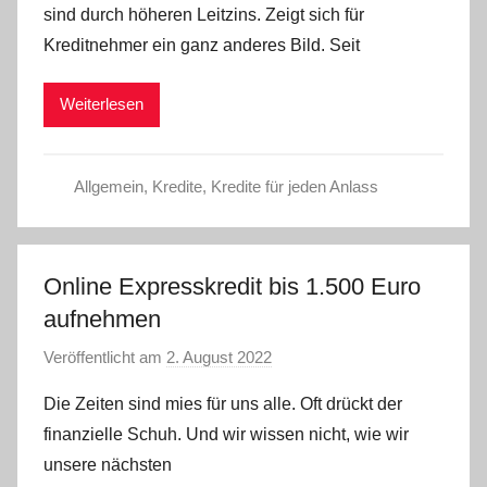
sind durch höheren Leitzins. Zeigt sich für
a
Kreditnehmer ein ganz anderes Bild. Seit
d
m
Weiterlesen
i
n
Allgemein
,
Kredite
,
Kredite für jeden Anlass
Online Expresskredit bis 1.500 Euro
aufnehmen
Veröffentlicht am
2. August 2022
v
o
Die Zeiten sind mies für uns alle. Oft drückt der
n
finanzielle Schuh. Und wir wissen nicht, wie wir
a
unsere nächsten
d