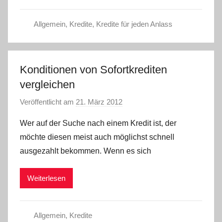
n
Allgemein
,
Kredite
,
Kredite für jeden Anlass
Konditionen von Sofortkrediten
vergleichen
Veröffentlicht am
21. März 2012
v
o
Wer auf der Suche nach einem Kredit ist, der
n
möchte diesen meist auch möglichst schnell
a
ausgezahlt bekommen. Wenn es sich
d
m
Weiterlesen
i
n
Allgemein
,
Kredite