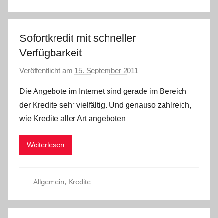
Sofortkredit mit schneller
Verfügbarkeit
Veröffentlicht am
15. September 2011
v
o
Die Angebote im Internet sind gerade im Bereich
n
der Kredite sehr vielfältig. Und genauso zahlreich,
C
wie Kredite aller Art angeboten
h
r
Weiterlesen
i
s
t
Allgemein
,
Kredite
e
l
W