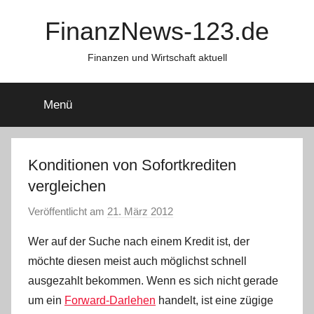
Zum
FinanzNews-123.de
Inhalt
springen
Finanzen und Wirtschaft aktuell
Menü
Konditionen von Sofortkrediten
vergleichen
Veröffentlicht am
21. März 2012
v
o
Wer auf der Suche nach einem Kredit ist, der
n
möchte diesen meist auch möglichst schnell
a
ausgezahlt bekommen. Wenn es sich nicht gerade
d
um ein
Forward-Darlehen
handelt, ist eine zügige
m