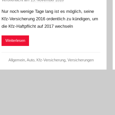
o
Nur noch wenige Tage lang ist es möglich, seine
n
Kfz-Versicherung 2016 ordentlich zu kündigen, um
C
die Kfz-Haftpflicht auf 2017 wechseln
W
Weiterlesen
Allgemein
,
Auto
,
Kfz-Versicherung
,
Versicherungen