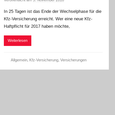
o
In 25 Tagen ist das Ende der Wechselphase für die
n
Kfz-Versicherung erreicht. Wer eine neue Kfz-
C
Haftpflicht für 2017 haben möchte,
W
Weiterlesen
Allgemein
,
Kfz-Versicherung
,
Versicherungen