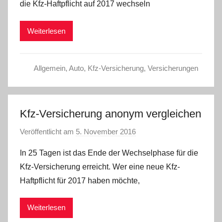
die Kfz-Haftpflicht auf 2017 wechseln
W
Weiterlesen
Allgemein
,
Auto
,
Kfz-Versicherung
,
Versicherungen
Kfz-Versicherung anonym vergleichen
Veröffentlicht am
5. November 2016
v
o
In 25 Tagen ist das Ende der Wechselphase für die
n
Kfz-Versicherung erreicht. Wer eine neue Kfz-
C
Haftpflicht für 2017 haben möchte,
W
Weiterlesen