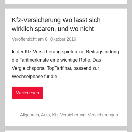
Kfz-Versicherung Wo lässt sich
wirklich sparen, und wo nicht
Veröffentlicht am
8. Oktober 2016
v
o
In der Kfz-Versicherung spielen zur Beitragsfindung
n
die Tarifmerkmale eine wichtige Rolle. Das
C
Vergleichsportal TopTarif hat, passend zur
W
Wechselphase für die
Weiterlesen
Allgemein
,
Auto
,
Kfz-Versicherung
,
Versicherungen