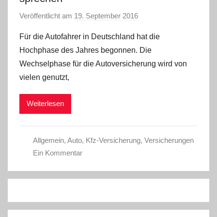
Veröffentlicht am
19. September 2016
v
o
Für die Autofahrer in Deutschland hat die
n
Hochphase des Jahres begonnen. Die
C
Wechselphase für die Autoversicherung wird von
W
vielen genutzt,
Weiterlesen
Allgemein
,
Auto
,
Kfz-Versicherung
,
Versicherungen
Ein Kommentar