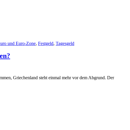
uro und Euro-Zone
,
Festgeld
,
Tagesgeld
en?
kommen, Griechenland steht einmal mehr vor dem Abgrund. Der