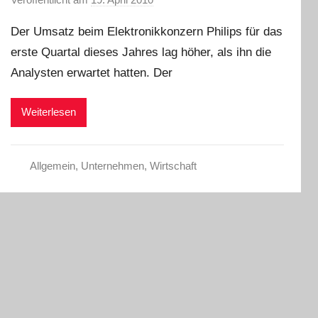
o
Der Umsatz beim Elektronikkonzern Philips für das
n
erste Quartal dieses Jahres lag höher, als ihn die
C
Analysten erwartet hatten. Der
h
r
i
Weiterlesen
s
t
e
Allgemein
,
Unternehmen
,
Wirtschaft
l
W
.