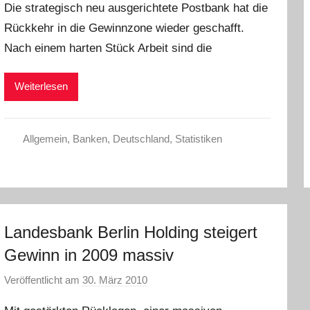
Die strategisch neu ausgerichtete Postbank hat die
n
Rückkehr in die Gewinnzone wieder geschafft.
C
Nach einem harten Stück Arbeit sind die
h
r
i
Weiterlesen
s
t
e
Allgemein
,
Banken
,
Deutschland
,
Statistiken
l
W
.
Landesbank Berlin Holding steigert
Gewinn in 2009 massiv
Veröffentlicht am
30. März 2010
v
o