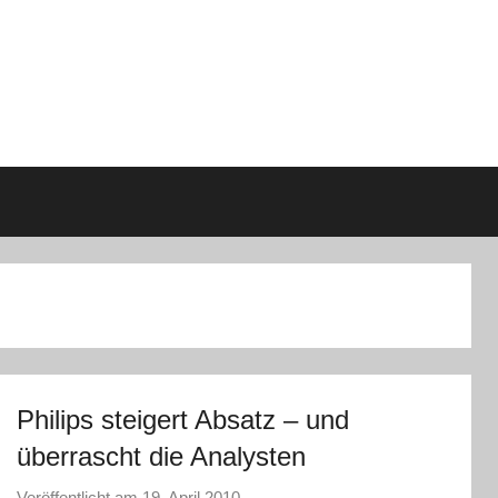
Philips steigert Absatz – und
überrascht die Analysten
Veröffentlicht am
19. April 2010
v