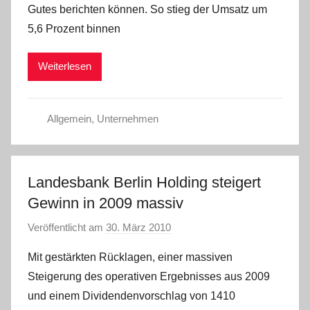
Gutes berichten können. So stieg der Umsatz um
C
5,6 Prozent binnen
h
r
Weiterlesen
i
s
t
Allgemein
,
Unternehmen
e
l
W
.
Landesbank Berlin Holding steigert
Gewinn in 2009 massiv
Veröffentlicht am
30. März 2010
v
o
Mit gestärkten Rücklagen, einer massiven
n
Steigerung des operativen Ergebnisses aus 2009
C
und einem Dividendenvorschlag von 1410
h