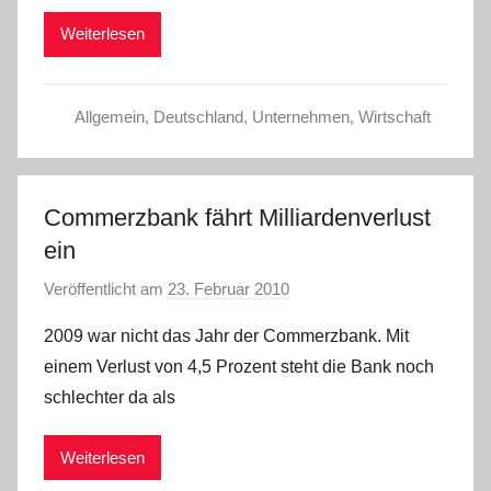
r
Weiterlesen
i
s
t
Allgemein
,
Deutschland
,
Unternehmen
,
Wirtschaft
e
l
W
.
Commerzbank fährt Milliardenverlust
ein
Veröffentlicht am
23. Februar 2010
v
o
2009 war nicht das Jahr der Commerzbank. Mit
n
einem Verlust von 4,5 Prozent steht die Bank noch
C
schlechter da als
h
r
Weiterlesen
i
s