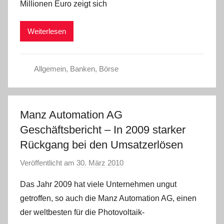
Millionen Euro zeigt sich
r
i
Weiterlesen
s
t
e
Allgemein
,
Banken
,
Börse
l
W
.
Manz Automation AG
Geschäftsbericht – In 2009 starker
Rückgang bei den Umsatzerlösen
Veröffentlicht am
30. März 2010
v
o
Das Jahr 2009 hat viele Unternehmen ungut
n
getroffen, so auch die Manz Automation AG, einen
C
der weltbesten für die Photovoltaik-
h