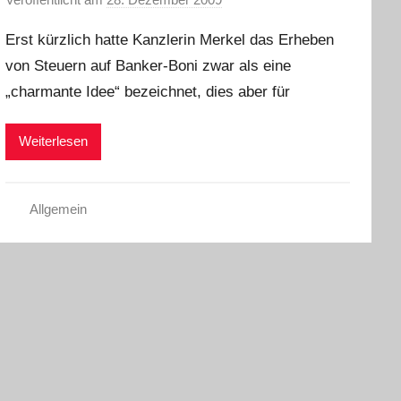
o
Erst kürzlich hatte Kanzlerin Merkel das Erheben
n
von Steuern auf Banker-Boni zwar als eine
C
„charmante Idee“ bezeichnet, dies aber für
h
r
i
Weiterlesen
s
t
e
Allgemein
l
W
.