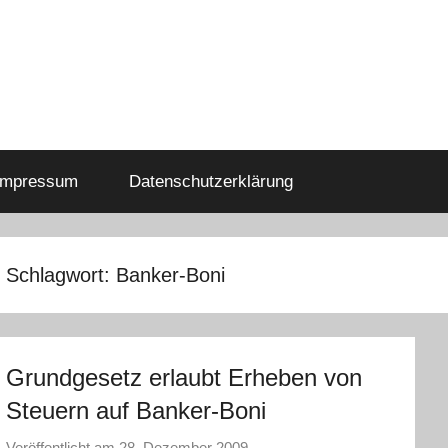
Impressum
Datenschutzerklärung
Schlagwort:
Banker-Boni
Grundgesetz erlaubt Erheben von
Steuern auf Banker-Boni
Veröffentlicht am
28. Dezember 2009
v