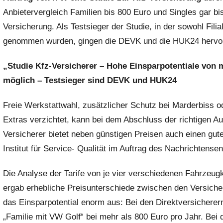
Anbietervergleich Familien bis 800 Euro und Singles gar bi
r
e
Versicherung. Als Testsieger der Studie, in der sowohl Fili
s
genommen wurden, gingen die DEVK und die HUK24 hervo
s
e
„Studie Kfz-Versicherer – Hohe Einsparpotentiale von 
möglich – Testsieger sind DEVK und HUK24
Freie Werkstattwahl, zusätzlicher Schutz bei Marderbiss o
Extras verzichtet, kann bei dem Abschluss der richtigen A
Versicherer bietet neben günstigen Preisen auch einen gut
Institut für Service- Qualität im Auftrag des Nachrichtensen
Die Analyse der Tarife von je vier verschiedenen Fahrzeugk
ergab erhebliche Preisunterschiede zwischen den Versichere
das Einsparpotential enorm aus: Bei den Direktversicherer
„Familie mit VW Golf“ bei mehr als 800 Euro pro Jahr. Bei d