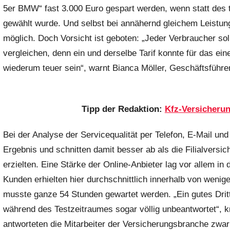
5er BMW“ fast 3.000 Euro gespart werden, wenn statt des te
gewählt wurde. Und selbst bei annähernd gleichem Leistu
möglich. Doch Vorsicht ist geboten: „Jeder Verbraucher sol
vergleichen, denn ein und derselbe Tarif konnte für das ein
wiederum teuer sein“, warnt Bianca Möller, Geschäftsführer
Tipp der Redaktion:
Kfz-Versicheru
Bei der Analyse der Servicequalität per Telefon, E-Mail und 
Ergebnis und schnitten damit besser ab als die Filialversich
erzielten. Eine Stärke der Online-Anbieter lag vor allem in
Kunden erhielten hier durchschnittlich innerhalb von wenige
musste ganze 54 Stunden gewartet werden. „Ein gutes Dritte
während des Testzeitraumes sogar völlig unbeantwortet“, kri
antworteten die Mitarbeiter der Versicherungsbranche zwar