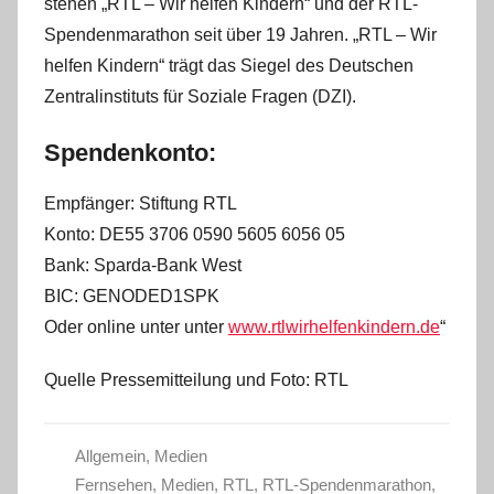
stehen „RTL – Wir helfen Kindern“ und der RTL-
Spendenmarathon seit über 19 Jahren. „RTL – Wir
helfen Kindern“ trägt das Siegel des Deutschen
Zentralinstituts für Soziale Fragen (DZI).
Spendenkonto:
Empfänger: Stiftung RTL
Konto: DE55 3706 0590 5605 6056 05
Bank: Sparda-Bank West
BIC: GENODED1SPK
Oder online unter unter
www.rtlwirhelfenkindern.de
“
Quelle Pressemitteilung und Foto: RTL
Allgemein
,
Medien
Fernsehen
,
Medien
,
RTL
,
RTL-Spendenmarathon
,