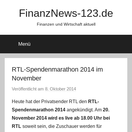
Zum
FinanzNews-123.de
Inhalt
springen
Finanzen und Wirtschaft aktuell
Menü
RTL-Spendenmarathon 2014 im
November
Veröffentlicht am
8. Oktober 2014
v
o
Heute hat der Privatsender RTL den
RTL-
n
Spendenmarathon 2014
angekündigt. Am
20.
a
November 2014 wird es live ab 18.00 Uhr bei
d
RTL
soweit sein, die Zuschauer werden für
m