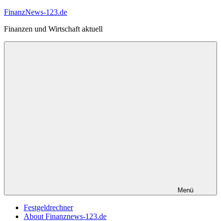
Zum
FinanzNews-123.de
Inhalt
Finanzen und Wirtschaft aktuell
springen
Menü
Festgeldrechner
About Finanznews-123.de