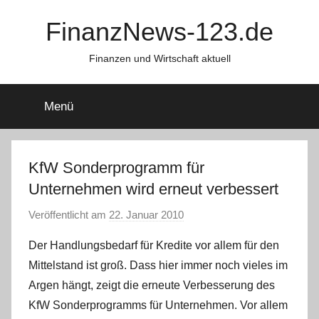
Zum
FinanzNews-123.de
Inhalt
springen
Finanzen und Wirtschaft aktuell
Menü
KfW Sonderprogramm für
Unternehmen wird erneut verbessert
Veröffentlicht am
22. Januar 2010
v
o
Der Handlungsbedarf für Kredite vor allem für den
n
Mittelstand ist groß. Dass hier immer noch vieles im
C
Argen hängt, zeigt die erneute Verbesserung des
h
KfW Sonderprogramms für Unternehmen. Vor allem
r