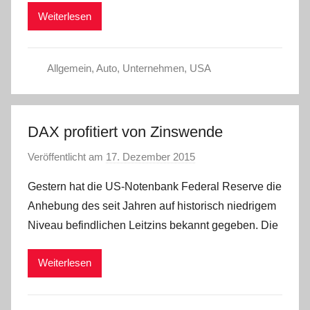
Weiterlesen
n
Allgemein
,
Auto
,
Unternehmen
,
USA
DAX profitiert von Zinswende
Veröffentlicht am
17. Dezember 2015
v
o
Gestern hat die US-Notenbank Federal Reserve die
n
Anhebung des seit Jahren auf historisch niedrigem
a
Niveau befindlichen Leitzins bekannt gegeben. Die
d
m
Weiterlesen
i
n