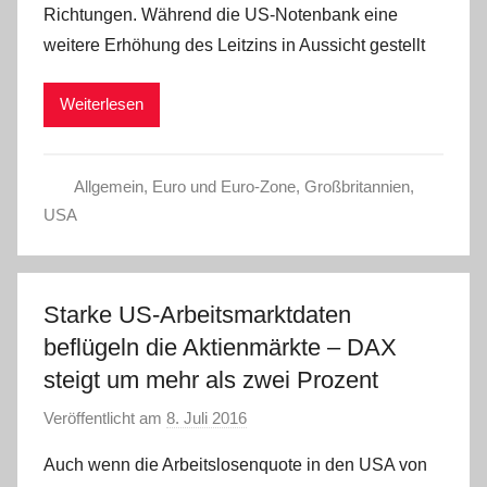
Richtungen. Während die US-Notenbank eine
C
weitere Erhöhung des Leitzins in Aussicht gestellt
W
Weiterlesen
Allgemein
,
Euro und Euro-Zone
,
Großbritannien
,
USA
Starke US-Arbeitsmarktdaten
beflügeln die Aktienmärkte – DAX
steigt um mehr als zwei Prozent
Veröffentlicht am
8. Juli 2016
v
o
Auch wenn die Arbeitslosenquote in den USA von
n