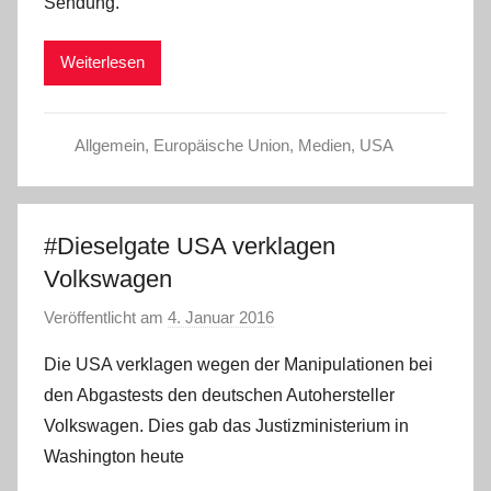
Sendung.
Weiterlesen
Allgemein
,
Europäische Union
,
Medien
,
USA
#Dieselgate USA verklagen
Volkswagen
Veröffentlicht am
4. Januar 2016
v
o
Die USA verklagen wegen der Manipulationen bei
n
den Abgastests den deutschen Autohersteller
a
Volkswagen. Dies gab das Justizministerium in
d
Washington heute
m
i