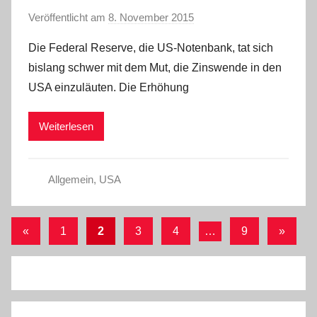
Veröffentlicht am
8. November 2015
v
o
Die Federal Reserve, die US-Notenbank, tat sich
n
bislang schwer mit dem Mut, die Zinswende in den
a
USA einzuläuten. Die Erhöhung
d
m
Weiterlesen
i
n
Allgemein
,
USA
Seitennummerierung
Vorherige
Nächst
«
1
2
3
4
…
9
»
Beiträge
Beiträg
der
Beiträge