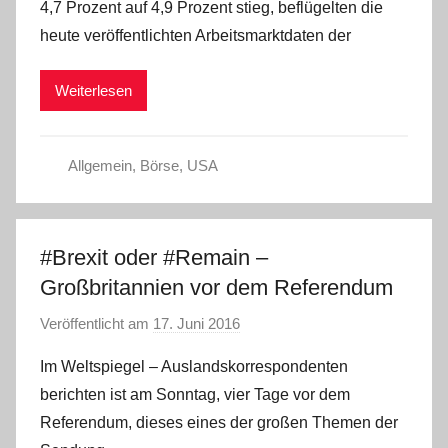
4,7 Prozent auf 4,9 Prozent stieg, beflügelten die
C
heute veröffentlichten Arbeitsmarktdaten der
W
Weiterlesen
Allgemein
,
Börse
,
USA
#Brexit oder #Remain –
Großbritannien vor dem Referendum
Veröffentlicht am
17. Juni 2016
v
o
Im Weltspiegel – Auslandskorrespondenten
n
berichten ist am Sonntag, vier Tage vor dem
C
Referendum, dieses eines der großen Themen der
W