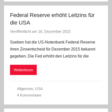
Federal Reserve erhöht Leitzins für
die USA
Veröffentlicht am
16. Dezember 2015
v
o
Soeben hat die US-Notenbank Federal Reserve
n
ihren Zinsentscheid für Dezember 2015 bekannt
a
gegeben. Die Fed erhöht den Leitzins für die
d
m
Weiterlesen
i
n
Allgemein
,
USA
4 Kommentare