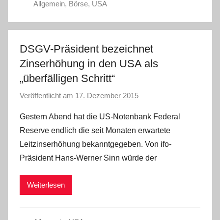
Allgemein
,
Börse
,
USA
DSGV-Präsident bezeichnet
Zinserhöhung in den USA als
„überfälligen Schritt“
Veröffentlicht am
17. Dezember 2015
v
o
Gestern Abend hat die US-Notenbank Federal
n
Reserve endlich die seit Monaten erwartete
a
Leitzinserhöhung bekanntgegeben. Von ifo-
d
Präsident Hans-Werner Sinn würde der
m
i
Weiterlesen
n