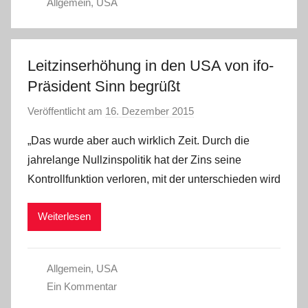
Allgemein
,
USA
Leitzinserhöhung in den USA von ifo-
Präsident Sinn begrüßt
Veröffentlicht am
16. Dezember 2015
v
o
„Das wurde aber auch wirklich Zeit. Durch die
n
jahrelange Nullzinspolitik hat der Zins seine
a
Kontrollfunktion verloren, mit der unterschieden wird
d
m
Weiterlesen
i
n
Allgemein
,
USA
Ein Kommentar