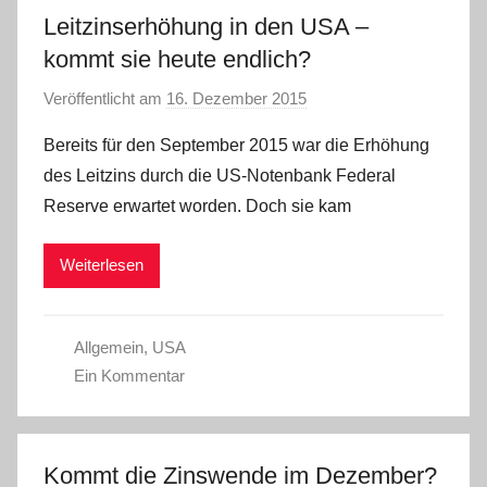
Leitzinserhöhung in den USA –
kommt sie heute endlich?
Veröffentlicht am
16. Dezember 2015
v
o
Bereits für den September 2015 war die Erhöhung
n
des Leitzins durch die US-Notenbank Federal
a
Reserve erwartet worden. Doch sie kam
d
m
Weiterlesen
i
n
Allgemein
,
USA
Ein Kommentar
Kommt die Zinswende im Dezember?