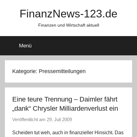
Zum
FinanzNews-123.de
Inhalt
springen
Finanzen und Wirtschaft aktuell
Menü
Kategorie:
Pressemitteilungen
Eine teure Trennung – Daimler fährt
„dank“ Chrysler Milliardenverlust ein
Veröffentlicht am
29. Juli 2009
v
o
Scheiden tut weh, auch in finanzieller Hinsicht. Das
n