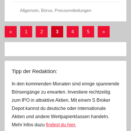
Allgemein
,
Börse
,
Pressemitteilungen
Seitennummerierung
Vorherige
Nächste
«
1
2
3
4
5
»
Beiträge
Beiträge
der
Beiträge
Tipp der Redaktion:
In den kommenden Monaten sind einige spannende
Börsengänge zu erwarten. Investiere rechtzeitig
zum IPO in attraktive Aktien. Mit einem S Broker
Depot kannst du deutsche oder internationale
Aktien und andere Wertpapierklassen handeln.
Mehr Infos dazu
findest du hier.