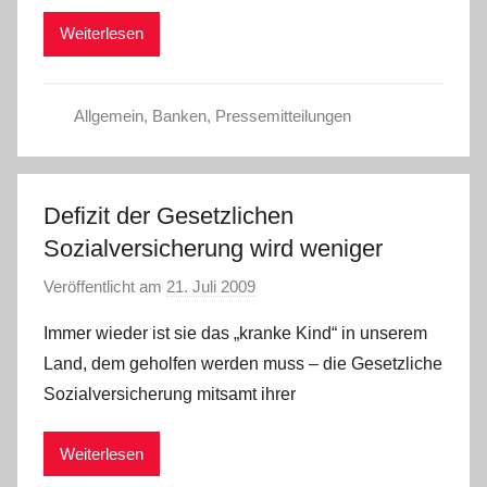
i
Weiterlesen
s
t
e
Allgemein
,
Banken
,
Pressemitteilungen
l
W
.
Defizit der Gesetzlichen
Sozialversicherung wird weniger
Veröffentlicht am
21. Juli 2009
v
o
Immer wieder ist sie das „kranke Kind“ in unserem
n
Land, dem geholfen werden muss – die Gesetzliche
C
Sozialversicherung mitsamt ihrer
h
r
Weiterlesen
i
s