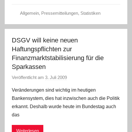
t
Allgemein
,
Pressemitteilungen
,
Statistiken
e
l
W
.
DSGV will keine neuen
Haftungspflichten zur
Finanzmarktstabilisierung für die
Sparkassen
Veröffentlicht am
3. Juli 2009
v
o
Veränderungen sind wichtig im heutigen
n
Bankensystem, dies hat inzwischen auch die Politik
erkannt. Deshalb wurde heute im Bundestag auch
das
Weiterlesen