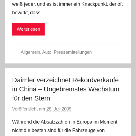
weiß jeder, und es ist immer ein Knackpunkt, der oft
C
bewirkt, dass
h
r
Weiterlesen
i
s
t
Allgemein
,
Auto
,
Pressemitteilungen
e
l
W
.
Daimler verzeichnet Rekordverkäufe
in China – Ungebremstes Wachstum
für den Stern
Veröffentlicht am
28. Juli 2009
v
o
Während die Absatzzahlen in Europa im Moment
n
nicht die besten sind für die Fahrzeuge von
C