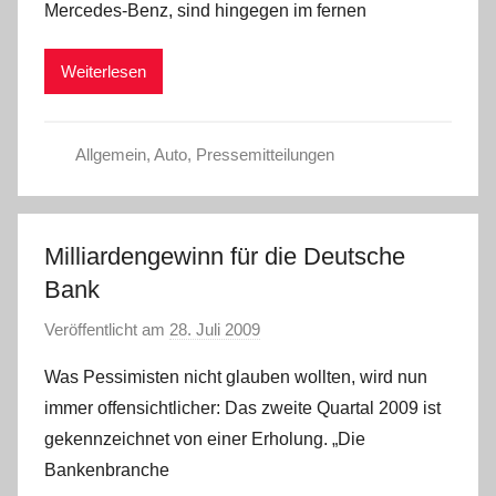
Mercedes-Benz, sind hingegen im fernen
h
r
Weiterlesen
i
s
t
Allgemein
,
Auto
,
Pressemitteilungen
e
l
W
.
Milliardengewinn für die Deutsche
Bank
Veröffentlicht am
28. Juli 2009
v
o
Was Pessimisten nicht glauben wollten, wird nun
n
immer offensichtlicher: Das zweite Quartal 2009 ist
C
gekennzeichnet von einer Erholung. „Die
h
Bankenbranche
r