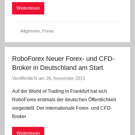
i
Weiterlesen
n
Allgemein
,
Forex
RoboForex Neuer Forex- und CFD-
Broker in Deutschland am Start
Veröffentlicht am
26. November 2015
v
o
Auf der World of Trading in Frankfurt hat sich
n
RoboForex erstmals der deutschen Öffentlichkeit
a
vorgestellt. Der internationale Forex- und CFD-
d
Broker
m
i
Weiterlesen
n