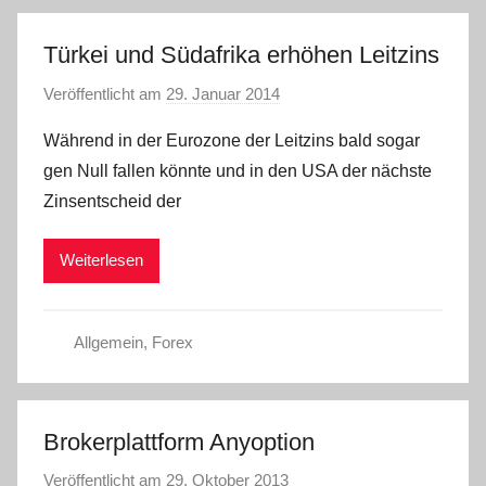
Türkei und Südafrika erhöhen Leitzins
Veröffentlicht am
29. Januar 2014
v
o
Während in der Eurozone der Leitzins bald sogar
n
gen Null fallen könnte und in den USA der nächste
C
Zinsentscheid der
W
Weiterlesen
Allgemein
,
Forex
Brokerplattform Anyoption
Veröffentlicht am
29. Oktober 2013
v