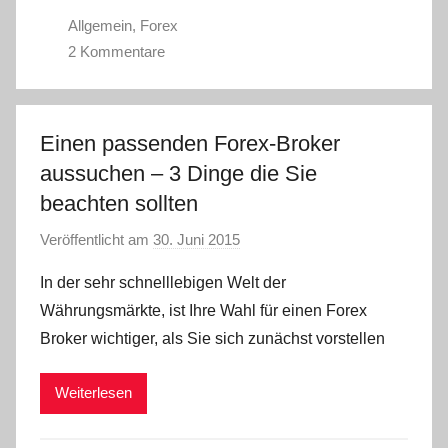
Allgemein
,
Forex
2 Kommentare
Einen passenden Forex-Broker
aussuchen – 3 Dinge die Sie
beachten sollten
Veröffentlicht am
30. Juni 2015
v
o
In der sehr schnelllebigen Welt der
n
Währungsmärkte, ist Ihre Wahl für einen Forex
a
Broker wichtiger, als Sie sich zunächst vorstellen
d
m
Weiterlesen
i
n