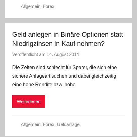
Allgemein
,
Forex
Geld anlegen in Binäre Optionen statt
Niedrigzinsen in Kauf nehmen?
Veröffentlicht am
14. August 2014
v
o
Die Zeiten sind schlecht für Sparer, die sich eine
n
sichere Anlageart suchen und dabei gleichzeitig
a
eine hohe Rendite bzw. hohe
d
m
Weiterlesen
i
n
Allgemein
,
Forex
,
Geldanlage