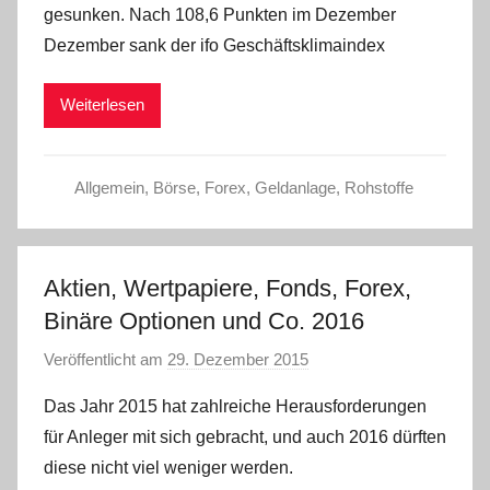
gesunken. Nach 108,6 Punkten im Dezember
a
Dezember sank der ifo Geschäftsklimaindex
d
m
Weiterlesen
i
n
Allgemein
,
Börse
,
Forex
,
Geldanlage
,
Rohstoffe
Aktien, Wertpapiere, Fonds, Forex,
Binäre Optionen und Co. 2016
Veröffentlicht am
29. Dezember 2015
v
o
Das Jahr 2015 hat zahlreiche Herausforderungen
n
für Anleger mit sich gebracht, und auch 2016 dürften
a
diese nicht viel weniger werden.
d