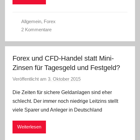
Allgemein
,
Forex
2 Kommentare
Forex und CFD-Handel statt Mini-
Zinsen für Tagesgeld und Festgeld?
Veröffentlicht am
3. Oktober 2015
v
o
Die Zeiten für sichere Geldanlagen sind eher
n
schlecht. Der immer noch niedrige Leitzins stellt
a
viele Sparer und Anleger in Deutschland
d
m
Weiterlesen
i
n