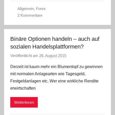
Allgemein
,
Forex
2 Kommentare
Binäre Optionen handeln – auch auf
sozialen Handelsplattformen?
Veröffentlicht am
26. August 2015
v
o
Derzeit ist kaum mehr ein Blumentopf zu gewinnen
n
mit normalen Anlagearten wie Tagesgeld,
a
Festgeldanlagen etc. Wer eine wirkliche Rendite
d
erwirtschaften
m
i
Weiterlesen
n