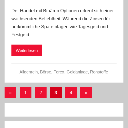
o
Der Handel mit Binären Optionen erfreut sich einer
n
wachsenden Beliebtheit. Während die Zinsen für
a
herkömmliche Spareinlagen wie Tagesgeld und
d
Festgeld
m
i
Weiterlesen
n
Allgemein
,
Börse
,
Forex
,
Geldanlage
,
Rohstoffe
Seitennummerierung
Vorherige
Nächste
«
1
2
3
4
»
Beiträge
Beiträge
der
Beiträge