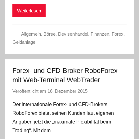
m
Weiterlesen
i
n
Allgemein
,
Börse
,
Devisenhandel
,
Finanzen
,
Forex
,
Geldanlage
Forex- und CFD-Broker RoboForex
mit Web-Terminal WebTrader
Veröffentlicht am
16. Dezember 2015
v
o
Der internationale Forex- und CFD-Brokers
n
RoboForex bietet seinen Kunden laut eigenen
a
Angaben jetzt die „maximale Flexibilität beim
d
Trading“. Mit dem
m