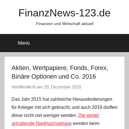
Zum
FinanzNews-123.de
Inhalt
springen
Finanzen und Wirtschaft aktuell
Menü
Aktien, Wertpapiere, Fonds, Forex,
Binäre Optionen und Co. 2016
Veröffentlicht am
29. Dezember 2015
v
o
Das Jahr 2015 hat zahlreiche Herausforderungen
n
für Anleger mit sich gebracht, und auch 2016 dürften
a
diese nicht viel weniger werden.
Die weiter
d
anhaltende Niedrigzinsphase
werden beim
m